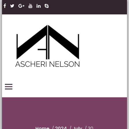
Skip to content
Ascheri
Nelson
LLP
PRIMARY MENU
Home
/
2024
/
July
/
30