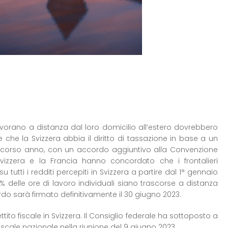
lavorano a distanza dal loro domicilio all’estero dovrebbero
e che la Svizzera abbia il diritto di tassazione in base a un
llo scorso anno, con un accordo aggiuntivo alla Convenzione
Svizzera e la Francia hanno concordato che i frontalieri
tutti i redditi percepiti in Svizzera a partire dal 1° gennaio
 delle ore di lavoro individuali siano trascorse a distanza
rdo sarà firmato definitivamente il 30 giugno 2023.
tito fiscale in Svizzera. Il Consiglio federale ha sottoposto a
iscale nazionale nella riunione del 9 giugno 2023.