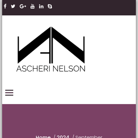
Skip to content
Ascheri
Nelson
LLP
PRIMARY MENU
Home
/
2024
/
September