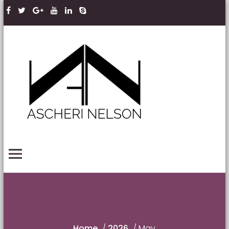
Skip to content
Ascheri
Nelson
LLP
PRIMARY MENU
Home
/
2026
/
May