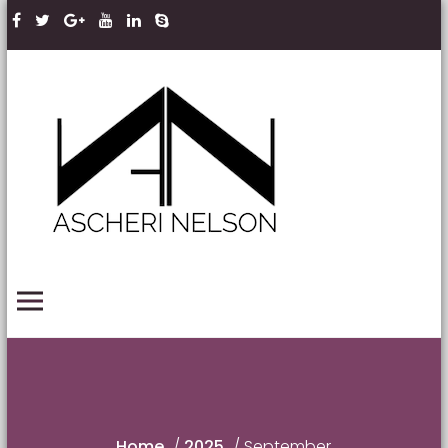
Skip to content
Ascheri
Nelson
LLP
PRIMARY MENU
Home
/
2025
/
September