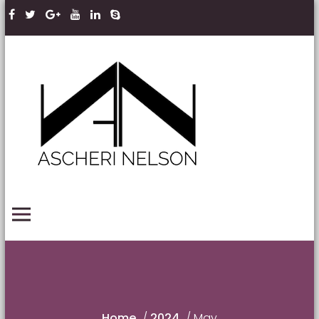
Skip to content
Ascheri
Nelson
LLP
PRIMARY MENU
Home
/
2024
/
May