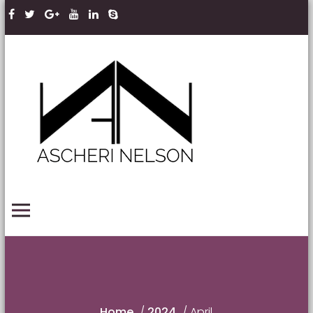
Skip to content
Ascheri
Nelson
LLP
PRIMARY MENU
Home
/
2024
/
April