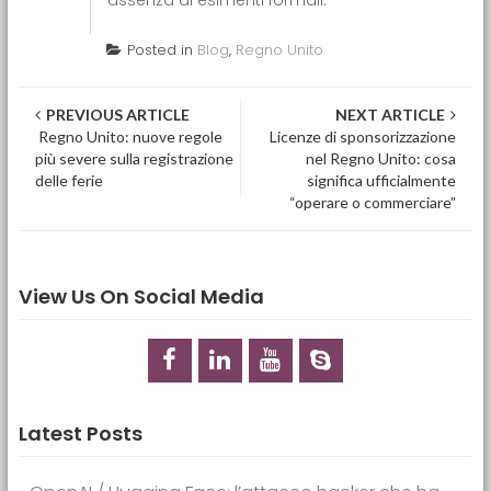
assenza di esimenti formali.
Posted in
Blog
,
Regno Unito
Post navigation
PREVIOUS ARTICLE
NEXT ARTICLE
Regno Unito: nuove regole
Licenze di sponsorizzazione
più severe sulla registrazione
nel Regno Unito: cosa
delle ferie
significa ufficialmente
“operare o commerciare”
View Us On Social Media
Latest Posts