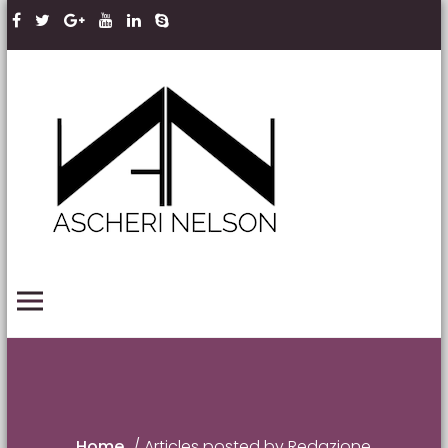
Skip to content
Ascheri
Nelson
LLP
PRIMARY MENU
Home
/
Articles posted by Redazione