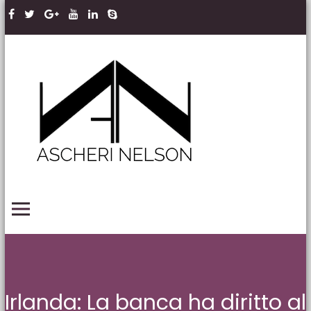
Skip to content
Ascheri
Nelson
LLP
PRIMARY MENU
Irlanda: La banca ha diritto al