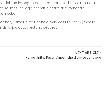
ito del suo impegno per la trasparenza, l’NFO è tenuto a
 sei mesi da ogni esercizio finanziario, fornendo
i risultati.
tutari, l’Ombud for Financial Services Providers (meglio
nds Adjudicator, restano separati.
NEXT ARTICLE
a
Regno Unito: Recenti modifiche al diritto del lavoro