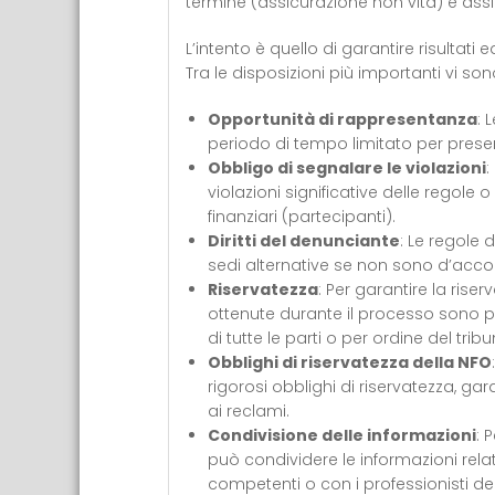
termine (assicurazione non vita) e assi
L’intento è quello di garantire risultati eq
Tra le disposizioni più importanti vi son
Opportunità di rappresentanza
: 
periodo di tempo limitato per prese
Obbligo di segnalare le violazioni
:
violazioni significative delle regole 
finanziari (partecipanti).
Diritti del denunciante
: Le regole d
sedi alternative se non sono d’acco
Riservatezza
: Per garantire la rise
ottenute durante il processo sono p
di tutte le parti o per ordine del tribu
Obblighi di riservatezza della NFO
rigorosi obblighi di riservatezza, gar
ai reclami.
Condivisione delle informazioni
: 
può condividere le informazioni rela
competenti o con i professionisti del