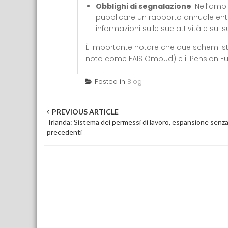
Obblighi di segnalazione
: Nell’amb
pubblicare un rapporto annuale entro
informazioni sulle sue attività e sui suo
È importante notare che due schemi sta
noto come FAIS Ombud) e il Pension Fu
Posted in
Blog
Post navigation
PREVIOUS ARTICLE
Irlanda: Sistema dei permessi di lavoro, espansione senz
precedenti