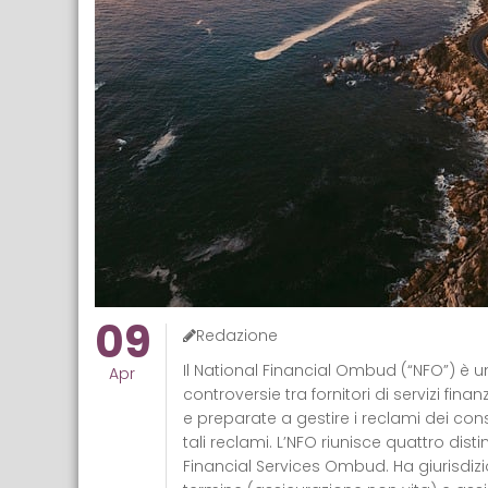
09
Redazione
Il National Financial Ombud (“NFO”) è 
Apr
controversie tra fornitori di servizi fi
e preparate a gestire i reclami dei con
tali reclami. L’NFO riunisce quattro d
Financial Services Ombud. Ha giurisdizio