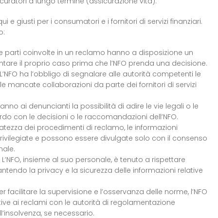
curatori a lungo termine (assicurazione vita).
ui e giusti per i consumatori e i fornitori di servizi finanziari.
o:
Le parti coinvolte in un reclamo hanno a disposizione un
ntare il proprio caso prima che l’NFO prenda una decisione.
 L’NFO ha l’obbligo di segnalare alle autorità competenti le
o le mancate collaborazioni da parte dei fornitori di servizi
anno ai denuncianti la possibilità di adire le vie legali o le
rdo con le decisioni o le raccomandazioni dell’NFO.
rvatezza dei procedimenti di reclamo, le informazioni
rivilegiate e possono essere divulgate solo con il consenso
nale.
: L’NFO, insieme al suo personale, è tenuto a rispettare
antendo la privacy e la sicurezza delle informazioni relative
Per facilitare la supervisione e l’osservanza delle norme, l’NFO
tive ai reclami con le autorità di regolamentazione
l’insolvenza, se necessario.