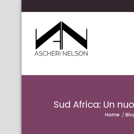
Skip to content
Ascheri Nelson LLP
Sud Africa: Un nu
Home
/
Blo