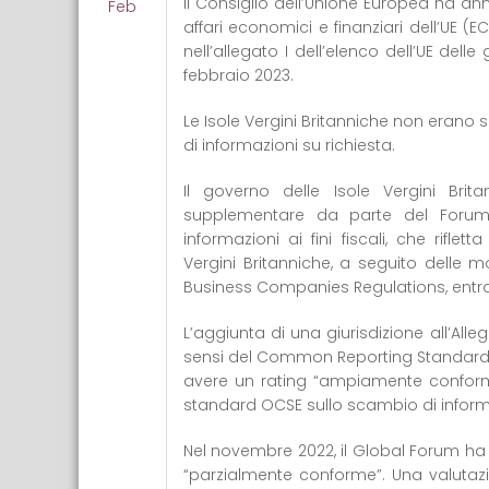
Il Consiglio dell’Unione Europea ha ann
Feb
affari economici e finanziari dell’UE (E
nell’allegato I dell’elenco dell’UE delle
febbraio 2023.
Le Isole Vergini Britanniche non erano
di informazioni su richiesta.
Il governo delle Isole Vergini Bri
supplementare da parte del Forum 
informazioni ai fini fiscali, che rifle
Vergini Britanniche, a seguito delle 
Business Companies Regulations, entrate
L’aggiunta di una giurisdizione all’Alleg
sensi del Common Reporting Standard de
avere un rating “ampiamente conform
standard OCSE sullo scambio di informa
Nel novembre 2022, il Global Forum ha
“parzialmente conforme”. Una valutaz