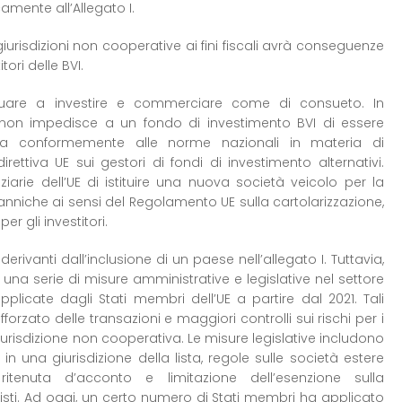
mente all’Allegato I.
 giurisdizioni non cooperative ai fini fiscali avrà conseguenze
tori delle BVI.
inuare a investire e commerciare come di consueto. In
to I non impedisce a un fondo di investimento BVI di essere
pea conformemente alle norme nazionali in materia di
rettiva UE sui gestori di fondi di investimento alternativi.
anziarie dell’UE di istituire una nuova società veicolo per la
itanniche ai sensi del Regolamento UE sulla cartolarizzazione,
r gli investitori.
erivanti dall’inclusione di un paese nell’allegato I. Tuttavia,
u una serie di misure amministrative e legislative nel settore
icate dagli Stati membri dell’UE a partire dal 2021. Tali
zato delle transazioni e maggiori controlli sui rischi per i
urisdizione non cooperativa. Le misure legislative includono
 in una giurisdizione della lista, regole sulle società estere
 ritenuta d’acconto e limitazione dell’esenzione sulla
nisti. Ad oggi, un certo numero di Stati membri ha applicato