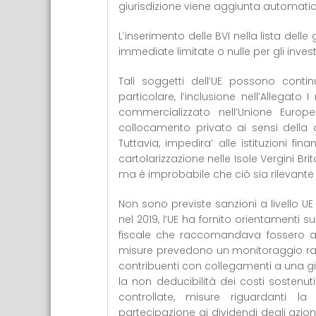
giurisdizione viene aggiunta automatica
L’inserimento delle BVI nella lista delle
immediate limitate o nulle per gli investi
Tali soggetti dell’UE possono cont
particolare, l’inclusione nell’Allega
commercializzato nell’Unione Euro
collocamento privato ai sensi della di
Tuttavia, impedira’ alle istituzioni fin
cartolarizzazione nelle Isole Vergini Br
ma è improbabile che ciò sia rilevante pe
Non sono previste sanzioni a livello UE d
nel 2019, l’UE ha fornito orientamenti s
fiscale che raccomandava fossero appl
misure prevedono un monitoraggio raffor
contribuenti con collegamenti a una gi
la non deducibilità dei costi sostenuti
controllate, misure riguardanti la
partecipazione ai dividendi degli azio