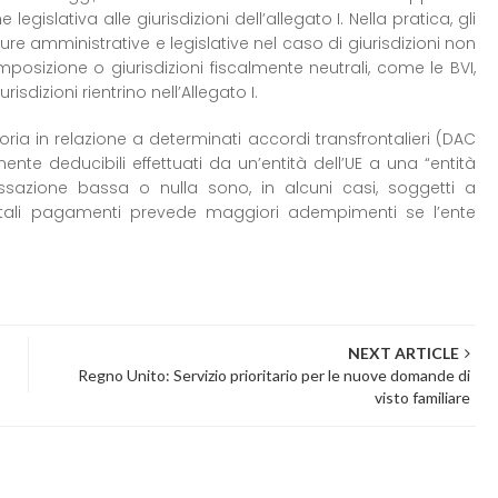
egislativa alle giurisdizioni dell’allegato I. Nella pratica, gli
 amministrative e legislative nel caso di giurisdizioni non
posizione o giurisdizioni fiscalmente neutrali, come le BVI,
sdizioni rientrino nell’Allegato I.
toria in relazione a determinati accordi transfrontalieri (DAC
nte deducibili effettuati da un’entità dell’UE a una “entità
assazione bassa o nulla sono, in alcuni casi, soggetti a
i tali pagamenti prevede maggiori adempimenti se l’ente
NEXT ARTICLE
Regno Unito: Servizio prioritario per le nuove domande di
visto familiare