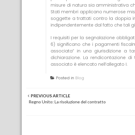
misure di natura sia amministrativa che l
Stati membri applicano numerose misure
soggette a trattati contro la doppia im
indipendentemente dal fatto che tali giuri
I requisiti per la segnalazione obbliga
6) significano che i pagamenti fiscalme
associata” in una giurisdizione a t
dichiarazione. La rendicontazione d
associato è elencato nell’allegato I.
Posted in
Blog
Post navigation
PREVIOUS ARTICLE
Regno Unito: La risoluzione del contratto