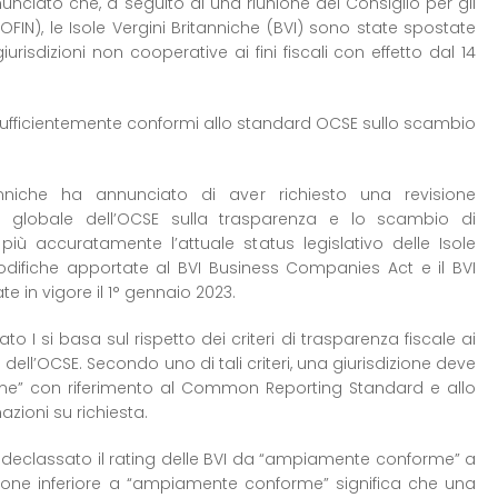
unciato che, a seguito di una riunione del Consiglio per gli
COFIN), le Isole Vergini Britanniche (BVI) sono state spostate
 giurisdizioni non cooperative ai fini fiscali con effetto dal 14
 sufficientemente conformi allo standard OCSE sullo scambio
tanniche ha annunciato di aver richiesto una revisione
globale dell’OCSE sulla trasparenza e lo scambio di
tta più accuratamente l’attuale status legislativo delle Isole
modifiche apportate al BVI Business Companies Act e il BVI
 in vigore il 1° gennaio 2023.
ato I si basa sul rispetto dei criteri di trasparenza fiscale ai
ll’OCSE. Secondo uno di tali criteri, una giurisdizione deve
e” con riferimento al Common Reporting Standard e allo
zioni su richiesta.
 declassato il rating delle BVI da “ampiamente conforme” a
ione inferiore a “ampiamente conforme” significa che una