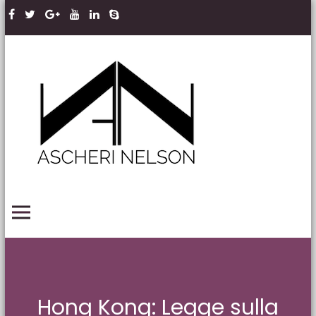
Skip to content
Ascheri
Nelson
LLP
PRIMARY MENU
Hong Kong: Legge sulla