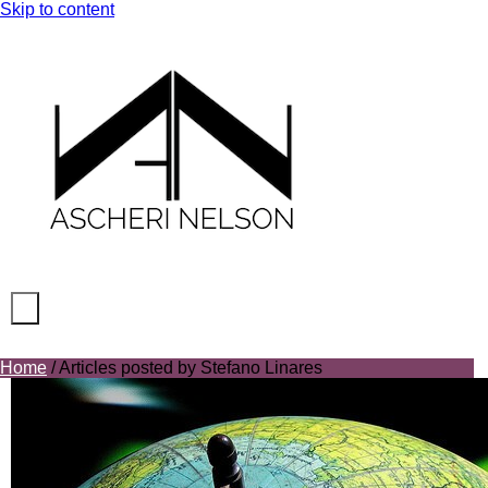
Skip to content
Ascheri Nelson LLP
Primary Menu
Home
/
Articles posted by Stefano Linares