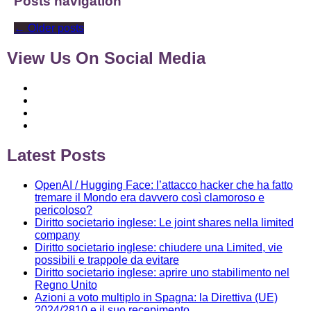
Posts navigation
←
Older posts
View Us On Social Media
Latest Posts
OpenAI / Hugging Face: l’attacco hacker che ha fatto
tremare il Mondo era davvero così clamoroso e
pericoloso?
Diritto societario inglese: Le joint shares nella limited
company
Diritto societario inglese: chiudere una Limited, vie
possibili e trappole da evitare
Diritto societario inglese: aprire uno stabilimento nel
Regno Unito
Azioni a voto multiplo in Spagna: la Direttiva (UE)
2024/2810 e il suo recepimento