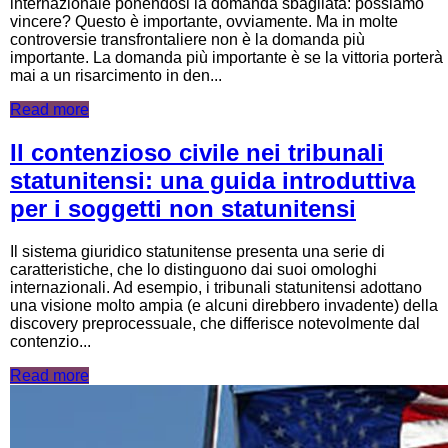
internazionale ponendosi la domanda sbagliata: possiamo
vincere? Questo è importante, ovviamente. Ma in molte
controversie transfrontaliere non è la domanda più
importante. La domanda più importante è se la vittoria porterà
mai a un risarcimento in den...
Read more
Il contenzioso civile nei tribunali
statunitensi: una guida introduttiva
per i soggetti non statunitensi
Il sistema giuridico statunitense presenta una serie di
caratteristiche, che lo distinguono dai suoi omologhi
internazionali. Ad esempio, i tribunali statunitensi adottano
una visione molto ampia (e alcuni direbbero invadente) della
discovery preprocessuale, che differisce notevolmente dal
contenzio...
Read more