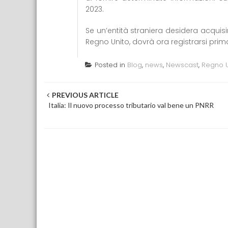
2023.
Se un’entità straniera desidera acquis
Regno Unito, dovrà ora registrarsi pri
Posted in
Blog
,
news
,
Newscast
,
Regno U
Post navigation
PREVIOUS ARTICLE
Italia: Il nuovo processo tributario val bene un PNRR