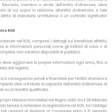
 fiduciario, membro o simile dell’entità d’oltremare, deve
ni di cui sopra in relazione all’entità d’oltremare; e tale
ritto di esercitare, un’influenza o un controllo significativi
stro ROE
tenute nel ROE, compresi i dettagli sui beneficiari effettivi,
ia, le informazioni personali, come gli indirizzi di casa o di
complete, non saranno disponibili al pubblico.
ra deve aggiornare le proprie informazioni ogni anno, fino a
ta dal registro.
 a conseguenza penali e finanziarie per l’entità straniera e
ienti, oltre a limitare la capacità dell’entità d’oltremare di
e su un’eredità qualificata.
propri interessi immobiliari nel Regno Unito tra il 28 febbraio
ndo tenuta a richiedere la registrazione nel ROE, ha l’obbligo
 tali cessioni al
Registrar of Companies
entro il 31 gennaio