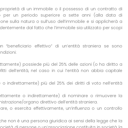
a proprietà di un immobile o il possesso di un contratto di
 per un periodo superiore a sette anni (alla data di
one sulla natura o sull’uso dell’immobile e si applicherà a
ndentemente dal fatto che l’immobile sia utilizzato per scopi
 “beneficiario effettivo” di un’entità straniera se sono
ndizioni:
ttamente) possiede più del 25% delle azioni (o ha diritto a
tti dell’entità, nel caso in cui l’entità non abbia capitale
 indirettamente) più del 25% dei diritti di voto nell’entità
irettamente o indirettamente) di nominare o rimuovere la
trazione/organo direttivo dell’entità straniera.
tare, o esercita effettivamente, un’influenza o un controllo
 che non è una persona giuridica ai sensi della legge che la
cietà di persone o un’associazione costituita in società, la