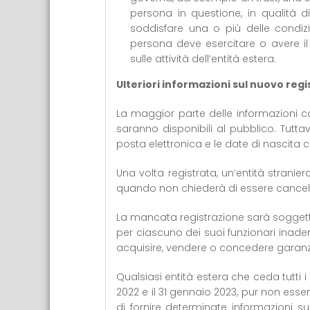
persona in questione, in qualità di
soddisfare una o più delle condizio
persona deve esercitare o avere il di
sulle attività dell’entità estera.
Ulteriori informazioni sul nuovo regi
La maggior parte delle informazioni con
saranno disponibili al pubblico. Tuttav
posta elettronica e le date di nascita 
Una volta registrata, un’entità stranie
quando non chiederà di essere cancella
La mancata registrazione sarà soggetta
per ciascuno dei suoi funzionari inademp
acquisire, vendere o concedere garanzi
Qualsiasi entità estera che ceda tutti i 
2022 e il 31 gennaio 2023, pur non esse
di fornire determinate informazioni su