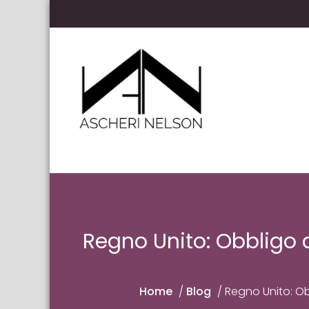
Skip to content
Ascheri Nelson LLP
Regno Unito: Obbligo d
Home
/
Blog
/
Regno Unito: Ob