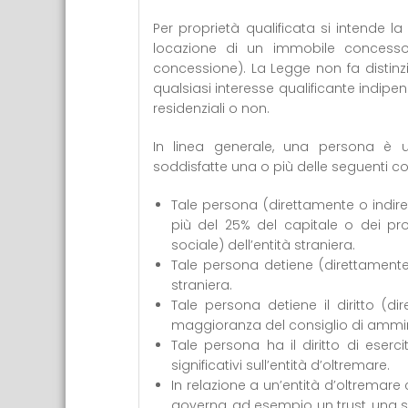
Per proprietà qualificata si intende l
locazione di un immobile concesso
concessione). La Legge non fa distinzi
qualsiasi interesse qualificante indipe
residenziali o non.
In linea generale, una persona è un
soddisfatte una o più delle seguenti co
Tale persona (direttamente o indire
più del 25% del capitale o dei profi
sociale) dell’entità straniera.
Tale persona detiene (direttamente o
straniera.
Tale persona detiene il diritto (d
maggioranza del consiglio di amminis
Tale persona ha il diritto di eserci
significativi sull’entità d’oltremare.
In relazione a un’entità d’oltremare
governa, ad esempio un trust, una so