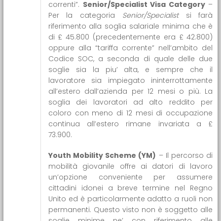
correnti”.
Senior/Specialist Visa Category
–
Per la categoria
Senior/Specialist
si farà
riferimento alla soglia salariale minima che è
di £ 45.800 (precedentemente era £ 42.800)
oppure alla “tariffa corrente” nell’ambito del
Codice SOC, a seconda di quale delle due
soglie sia la piu’ alta, e sempre che il
lavoratore sia impiegato ininterrottamente
all’estero dall’azienda per 12 mesi o più. La
soglia dei lavoratori ad alto reddito per
coloro con meno di 12 mesi di occupazione
continua all’estero rimane invariata a £
73.900.
Youth Mobility Scheme (YM)
– Il percorso di
mobilità giovanile offre ai datori di lavoro
un’opzione conveniente per assumere
cittadini idonei a breve termine nel Regno
Unito ed è particolarmente adatto a ruoli non
permanenti. Questo visto non è soggetto alle
soglie minime ne’ con riferimento alle