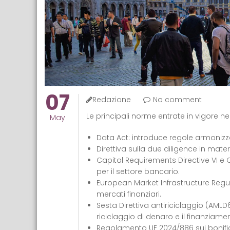
07
Redazione
No comment
Le principali norme entrate in vigore ne
May
Data Act: introduce regole armonizzat
Direttiva sulla due diligence in mate
Capital Requirements Directive VI e C
per il settore bancario.
European Market Infrastructure Regula
mercati finanziari.
Sesta Direttiva antiriciclaggio (AMLD
riciclaggio di denaro e il finanziame
Regolamento UE 2024/886 sui bonifici