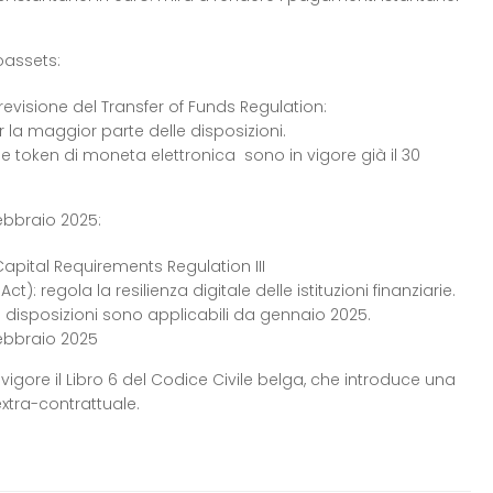
oassets:
evisione del Transfer of Funds Regulation:
 la maggior parte delle disposizioni.
 e token di moneta elettronica sono in vigore già il 30
ebbraio 2025:
Capital Requirements Regulation III
t): regola la resilienza digitale delle istituzioni finanziarie.
 disposizioni sono applicabili da gennaio 2025.
 febbraio 2025
 vigore il Libro 6 del Codice Civile belga, che introduce una
xtra-contrattuale.