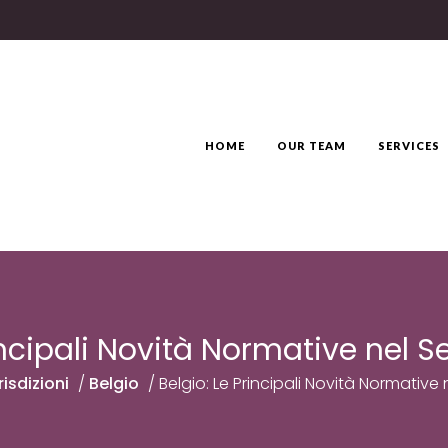
HOME
OUR TEAM
SERVICES
incipali Novità Normative nel S
risdizioni
/
Belgio
/
Belgio: Le Principali Novità Normative 