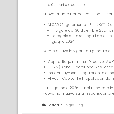
più sicuri e accessibili.
Nuovo quadro normativo UE per i cript
MiCAR (Regolamento UE 2023/1114) e r
In vigore dal 30 dicembre 2024 per
Le regole su token legati ad asset
giugno 2024.
Norme chiave in vigore da gennaio e f
Capital Requirements Directive IV e 
DORA (Digital Operational Resilience Ac
Instant Payments Regulation: alcune
AI Act – Capitoli I e II: applicabili da
Dal 1° gennaio 2025 e’ inoltre entrato in
nuova normativa sulla responsabilità e
Posted in
Belgio
,
Blog