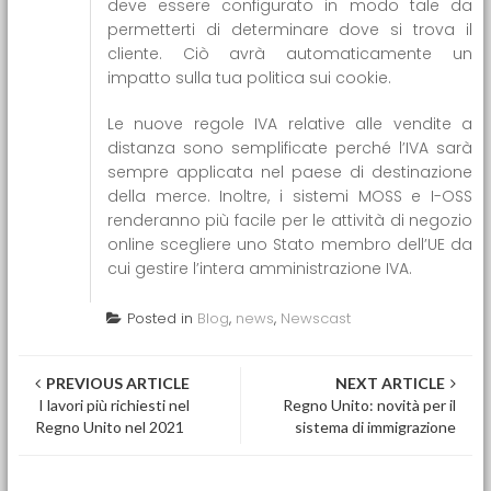
deve essere configurato in modo tale da
permetterti di determinare dove si trova il
cliente. Ciò avrà automaticamente un
impatto sulla tua politica sui cookie.
Le nuove regole IVA relative alle vendite a
distanza sono semplificate perché l’IVA sarà
sempre applicata nel paese di destinazione
della merce. Inoltre, i sistemi MOSS e I-OSS
renderanno più facile per le attività di negozio
online scegliere uno Stato membro dell’UE da
cui gestire l’intera amministrazione IVA.
Posted in
Blog
,
news
,
Newscast
Post navigation
PREVIOUS ARTICLE
NEXT ARTICLE
I lavori più richiesti nel
Regno Unito: novità per il
Regno Unito nel 2021
sistema di immigrazione