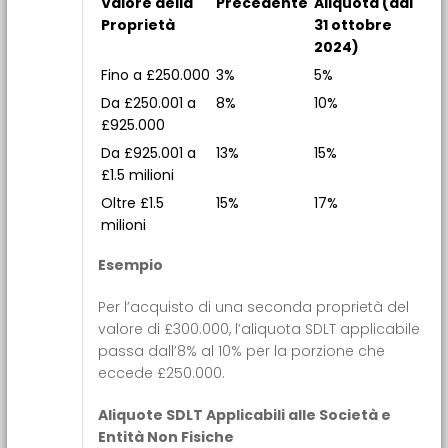
Valore della
Precedente
Aliquota (dal
Proprietà
31 ottobre
2024)
Fino a £250.000
3%
5%
Da £250.001 a
8%
10%
£925.000
Da £925.001 a
13%
15%
£1.5 milioni
Oltre £1.5
15%
17%
milioni
Esempio
Per l’acquisto di una seconda proprietà del
valore di £300.000, l’aliquota SDLT applicabile
passa dall’8% al 10% per la porzione che
eccede £250.000.
Aliquote SDLT Applicabili alle Società e
Entità Non Fisiche