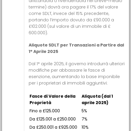
affittandola o rivendendola nel breve-medio
termine) dovrà ora pagare il 17% del valore
come SDLT, invece del 15% precedente,
portando l’importo dovuto da £90.000 a
£102.000 (sul valore di un immobile di £
600.000).
Aliquote SDLT per Transazioni a Partire dal
1° Aprile 2025
Dal 1° aprile 2025, il governo introdurrà ulteriori
modifiche per abbassare le fasce di
esenzione, aumentando la base imponibile
per i proprietari di immobili aggiuntivi:
Fasce di Valore della
Aliquota (dal 1
Proprietà
aprile 2025)
Fino a £125.000
5%
Da £125.001 a £250.000
7%
Da £250.001 a £925.000
10%