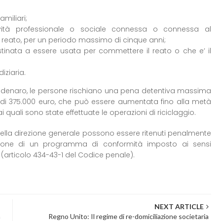
familiari;
’attività professionale o sociale connessa o connessa al
 reato, per un periodo massimo di cinque anni;
tinata a essere usata per commettere il reato o che e’ il
iziaria.
i denaro, le persone rischiano una pena detentiva massima
di 375.000 euro, che può essere aumentata fino alla metà
ai quali sono state effettuate le operazioni di riciclaggio.
 e della direzione generale possono essere ritenuti penalmente
zione di un programma di conformità imposto ai sensi
 (articolo 434-43-1 del Codice penale).
NEXT ARTICLE
a
Regno Unito: Il regime di re-domiciliazione societaria