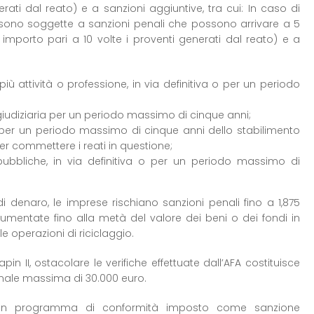
rati dal reato) e a sanzioni aggiuntive, tra cui: In caso di
sono soggette a sanzioni penali che possono arrivare a 5
 importo pari a 10 volte i proventi generati dal reato) e a
 più attività o professione, in via definitiva o per un periodo
iudiziaria per un periodo massimo di cinque anni;
a per un periodo massimo di cinque anni dello stabilimento
per commettere i reati in questione;
pubbliche, in via definitiva o per un periodo massimo di
i denaro, le imprese rischiano sanzioni penali fino a 1,875
umentate fino alla metà del valore dei beni o dei fondi in
le operazioni di riciclaggio.
pin II, ostacolare le verifiche effettuate dall’AFA costituisce
nale massima di 30.000 euro.
i un programma di conformità imposto come sanzione