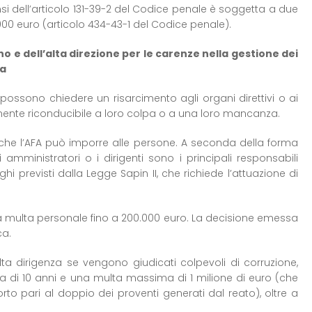
nsi dell’articolo 131-39-2 del Codice penale è soggetta a due
000 euro (articolo 434-43-1 del Codice penale).
o e dell’alta direzione per le carenze nella gestione dei
sa
 possono chiedere un risarcimento agli organi direttivi o ai
amente riconducibile a loro colpa o a una loro mancanza.
i che l’AFA può imporre alle persone. A seconda della forma
li amministratori o i dirigenti sono i principali responsabili
 previsti dalla Legge Sapin II, che richiede l’attuazione di
a multa personale fino a 200.000 euro. La decisione emessa
ca.
alta dirigenza se vengono giudicati colpevoli di corruzione,
 di 10 anni e una multa massima di 1 milione di euro (che
o pari al doppio dei proventi generati dal reato), oltre a