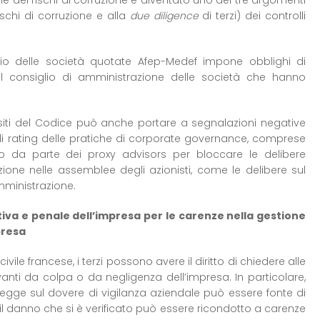
ne dei rischi di corruzione è diventato uno dei tre argomenti
schi di corruzione e alla
due diligence
di terzi) dei controlli
ario delle società quotate Afep-Medef impone obblighi di
el consiglio di amministrazione delle società che hanno
siti del Codice può anche portare a segnalazioni negative
 di rating delle pratiche di corporate governance, comprese
o da parte dei proxy advisors per bloccare le delibere
ione nelle assemblee degli azionisti, come le delibere sul
mministrazione.
tiva e penale dell’impresa per le carenze nella gestione
presa
ile francese, i terzi possono avere il diritto di chiedere alle
vanti da colpa o da negligenza dell’impresa. In particolare,
 legge sul dovere di vigilanza aziendale può essere fonte di
 il danno che si è verificato può essere ricondotto a carenze