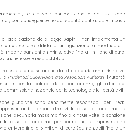
 commerciali, le clausole anticorruzione e antitrust sono
ttuali, con conseguente responsabilità contrattuale in caso
o di applicazione della legge Sapin II non implementa un
uò emettere una diffida o un’ingiunzione a modificare il
ò imporre sanzioni amministrative fino a 1 milione di euro.
uò anche essere resa pubblica.
ssono essere emesse anche da altre agenzie amministrative,
, la
Prudential Supervision and Resolution Authority
, l’Autorità
nerale per la politica della concorrenza, gli affari dei
la Commissione nazionale per le tecnologie e le libertà civili.
rsone giuridiche sono penalmente responsabili per i reati
ppresentanti o organi direttivi. In caso di condanna, le
zione pecuniaria massima fino a cinque volte la sanzione
ri. In caso di condanna per corruzione, le imprese sono
o arrivare fino a 5 milioni di euro (aumentabili fino a un