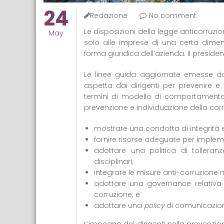
24
Redazione
No comment
Le disposizioni della legge anticorruzi
May
solo alle imprese di una certa dimen
forma giuridica dell’azienda: il president
Le linee guida aggiornate emesse dall
aspetta dai dirigenti per prevenire e r
termini di modello di comportamento 
prevenzione e individuazione della corruz
mostrare una condotta di integrità
fornire risorse adeguate per impl
adottare una politica di tolleranz
disciplinari;
integrare le misure anti-corruzione n
adottare una governance relativa
corruzione; e
adottare una
policy
di comunicazion