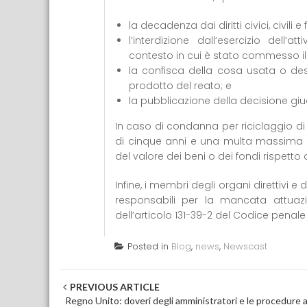
la decadenza dai diritti civici, civili e 
l’interdizione dall’esercizio dell
contesto in cui è stato commesso il
la confisca della cosa usata o des
prodotto del reato; e
la pubblicazione della decisione giud
In caso di condanna per riciclaggio d
di cinque anni e una multa massima 
del valore dei beni o dei fondi rispetto 
Infine, i membri degli organi direttivi
responsabili per la mancata attua
dell’articolo 131-39-2 del Codice penale
Posted in
Blog
,
news
,
Newscast
Post navigation
PREVIOUS ARTICLE
Regno Unito: doveri degli amministratori e le procedure 