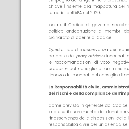
L’impegno dei dirigenti nella prevenzio
chiave (insieme alla mappatura dei ri
tematici dell’AFA nel 2020.
Inoltre, il Codice di governo societ
politica anticorruzione ai membri d
dichiarato di aderire al Codice.
Questo tipo di inosservanza dei requi
da parte dei
proxy advisor
s incaricati
le raccomandazioni di voto negativ
proposte dal consiglio di amministraz
rinnovo dei mandati del consiglio di a
La Responsabilità civile, amministra
dei rischi e della compliance dell’im
Come previsto in generale dal Codice civ
imprese il risarcimento dei danni deri
l’inosservanza delle disposizioni della
responsabilità civile per un’azienda se