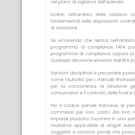
nel piano di vigilanza dell’azienda.
Inoltre, nell’ambito delle relazioni
fondamentali nelle disposizioni contra
di violazione.
Se un’azienda che rientra nell’ambit
programma di
compliance
, l’AFA p
programma di
compliance
, oppure pu
Qualsiasi decisione emessa dall’AFA p
Sanzioni disciplinari e pecuniarie po
come l’Autorità per i mercati finanziari
per la concorrenza, la Direzione ge
consumatori e il controllo delle frodi e 
Per il Codice penale francese, le pe
commessi per loro conto dai loro ra
imprese possono incorrere in una san
massima applicabile ai singoli auto
soggette a sanzioni penali che posson