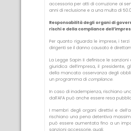
accessoria per atti di corruzione ai se
anni di reclusione e a una multa di 50.
Responsabilità degli organi di govern
rischi e della compliance dell’impre
Per quanto riguarda le imprese, i terzi
dirigenti se il danno causato è dirett
La Legge Sapin II definisce le sanzion
giuridica dell’impresa, il presidente, g
della mancata osservanza degli obblighi
un programma di
compliance
.
In caso di inadempienza, rischiano un
dall’AFA può anche essere resa pubbli
I membri degli organi direttivi e dell’
rischiano una pena detentiva massima
può essere aumentata fino a un import
sanzioni accessorie, quali: