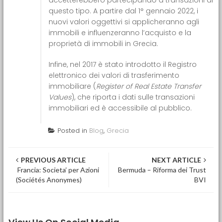
accetterebbero partecipando a transazioni di
questo tipo. A partire dal 1° gennaio 2022, i
nuovi valori oggettivi si applicheranno agli
immobili e influenzeranno l’acquisto e la
proprietà di immobili in Grecia.
Infine, nel 2017 è stato introdotto il Registro
elettronico dei valori di trasferimento
immobiliare (
Register of Real Estate Transfer
Values
), che riporta i dati sulle transazioni
immobiliari ed è accessibile al pubblico.
Posted in
Blog
,
Grecia
Post navigation
PREVIOUS ARTICLE
NEXT ARTICLE
Francia: Societa’ per Azioni
Bermuda – Riforma dei Trust
(Sociétés Anonymes)
BVI