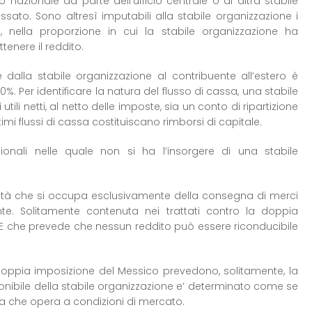
io nazionale da parte dell’ufficio centrale o di altra stabile
ssato. Sono altresì imputabili alla stabile organizzazione i
ale, nella proporzione in cui la stabile organizzazione ha
tenere il reddito.
te dalla stabile organizzazione al contribuente all’estero è
0%. Per identificare la natura del flusso di cassa, una stabile
ili netti, al netto delle imposte, sia un conto di ripartizione
timi flussi di cassa costituiscano rimborsi di capitale.
zionali nelle quale non si ha l’insorgere di una stabile
tività che si occupa esclusivamente della consegna di merci
e. Solitamente contenuta nei trattati contro la doppia
 che prevede che nessun reddito può essere riconducibile
a doppia imposizione del Messico prevedono, solitamente, la
onibile della stabile organizzazione e’ determinato come se
a che opera a condizioni di mercato.