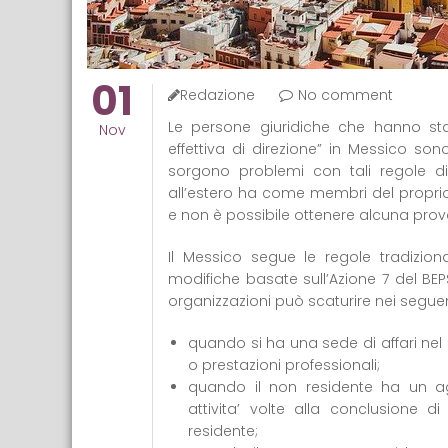
01
Redazione
No comment
Le persone giuridiche che hanno stabi
Nov
effettiva di direzione” in Messico sono
sorgono problemi con tali regole d
all’estero ha come membri del proprio
e non è possibile ottenere alcuna prova 
Il Messico segue le regole tradiziona
modifiche basate sull’Azione 7 del BEPS
organizzazioni può scaturire nei seguen
quando si ha una sede di affari nel P
o prestazioni professionali;
quando il non residente ha un ag
attivita’ volte alla conclusione 
residente;