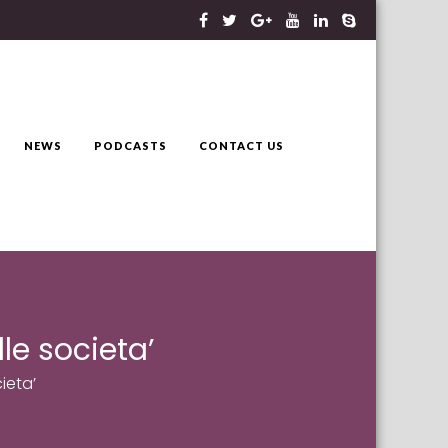
NEWS
PODCASTS
CONTACT US
le societa’
ieta’