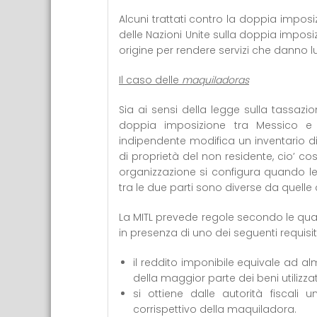
Alcuni trattati contro la doppia impos
delle Nazioni Unite sulla doppia impo
origine per rendere servizi che danno 
Il caso delle
maquiladoras
Sia ai sensi della legge sulla tassazi
doppia imposizione tra Messico e
indipendente modifica un inventario di
di proprietà del non residente, cio’ cos
organizzazione si configura quando le
tra le due parti sono diverse da quelle
La MITL prevede regole secondo le quali
in presenza di uno dei seguenti requisiti
il reddito imponibile equivale ad alm
della maggior parte dei beni utilizzati
si ottiene dalle autorità fiscali
corrispettivo della maquiladora.