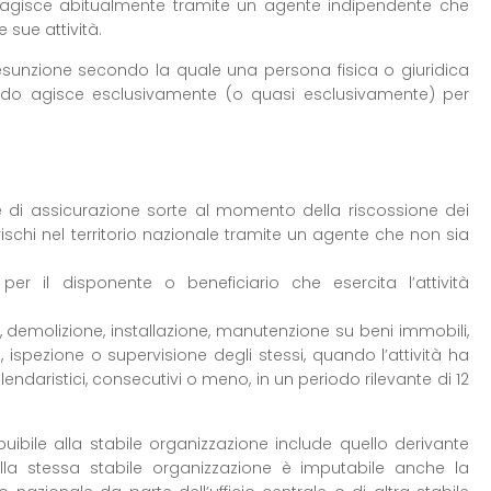
 agisce abitualmente tramite un agente indipendente che
 sue attività.
esunzione secondo la quale una persona fisica o giuridica
do agisce esclusivamente (o quasi esclusivamente) per
e di assicurazione sorte al momento della riscossione dei
rischi nel territorio nazionale tramite un agente che non sia
, per il disponente o beneficiario che esercita l’attività
one, demolizione, installazione, manutenzione su beni immobili,
, ispezione o supervisione degli stessi, quando l’attività ha
endaristici, consecutivi o meno, in un periodo rilevante di 12
buibile alla stabile organizzazione include quello derivante
a. Alla stessa stabile organizzazione è imputabile anche la