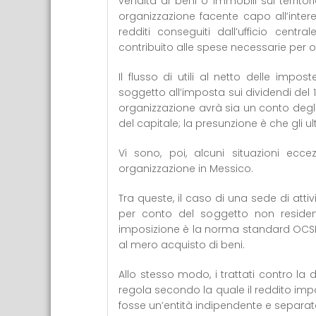
vendita di beni o immobili sul territor
organizzazione facente capo all’intere
redditi conseguiti dall’ufficio centr
contribuito alle spese necessarie per ot
Il flusso di utili al netto delle impos
soggetto all’imposta sui dividendi del 1
organizzazione avrà sia un conto degli ut
del capitale; la presunzione è che gli ul
Vi sono, poi, alcuni situazioni ecce
organizzazione in Messico.
Tra queste, il caso di una sede di at
per conto del soggetto non resident
imposizione è la norma standard OCSE
al mero acquisto di beni.
Allo stesso modo, i trattati contro l
regola secondo la quale il reddito imp
fosse un’entità indipendente e separat