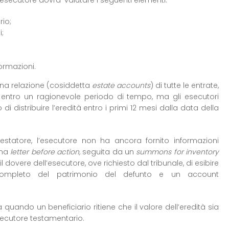
l’esecutore dovra’ valutare i seguenti elementi:
rio;
i;
formazioni.
 una relazione (cosiddetta
estate accounts
) di tutte le entrate,
ità entro un ragionevole periodo di tempo, ma gli esecutori
 distribuire l’eredità entro i primi 12 mesi dalla data della
estatore, l’esecutore non ha ancora fornito informazioni
 una
letter before action,
seguita da un
summons for inventory
 il dovere dell’esecutore, ove richiesto dal tribunale, di esibire
completo del patrimonio del defunto e un account
 quando un beneficiario ritiene che il valore dell’eredità sia
ecutore testamentario.