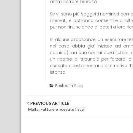
amministrare l’eredità.
Se vi sono più soggetti nominati come
riservati, e potranno consentire all’al
pur non rinunciando ai poteri a loro ric
In alcune circostanze, un esecutore tes
nel caso abbia gia’ iniziato ad ammin
nomina) ma può comunque rifiutarsi di
un ricorso al tribunale per forzare 
esecutore testamentario alternativo. Ta
istanza.
Posted in
Blog
Post navigation
PREVIOUS ARTICLE
Malta: Fatture e ricevute fiscali