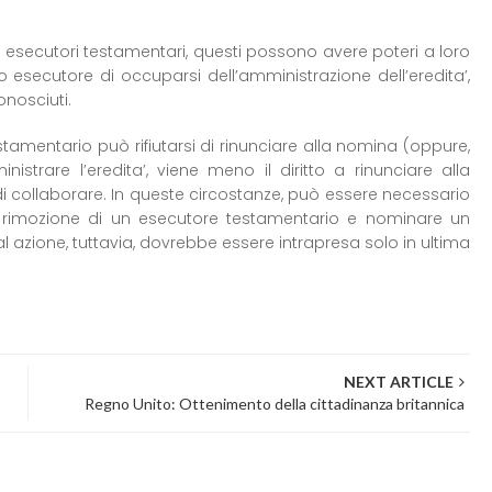
 esecutori testamentari, questi possono avere poteri a loro
tro esecutore di occuparsi dell’amministrazione dell’eredita’,
onosciuti.
tamentario può rifiutarsi di rinunciare alla nomina (oppure,
istrare l’eredita’, viene meno il diritto a rinunciare alla
 collaborare. In queste circostanze, può essere necessario
la rimozione di un esecutore testamentario e nominare un
l azione, tuttavia, dovrebbe essere intrapresa solo in ultima
NEXT ARTICLE
Regno Unito: Ottenimento della cittadinanza britannica