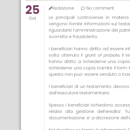
25
Redazione
No comment
Le principali controversie in mater
Oct
vengono fornite informazioni sul te
riguardanti l’amministrazione del pa
scorretto e fraudolento.
I beneficiari hanno diritto ad essere 
volta ottenuto il
grant of probate,
il 
hanno diritto a richiederne una copia
richiederne una copia tramite il form
questo non puo’ essere venduto o trasf
I beneficiari di un testamento devono
dall’esecutore testamentario.
Spesso i beneficiari richiedono acces
relativi alla gestione dell’eredita’.
documentazione: e’ a discrezione dell’e