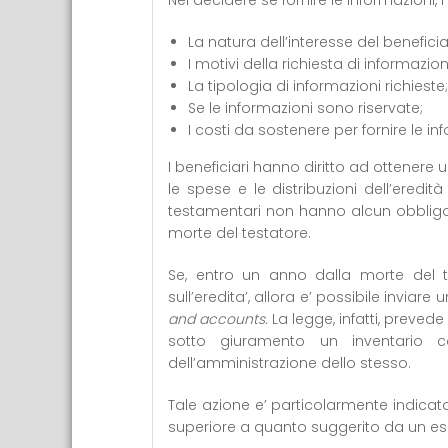
Nel decidere se fornire le informazioni, 
La natura dell’interesse del beneficia
I motivi della richiesta di informazion
La tipologia di informazioni richieste;
Se le informazioni sono riservate;
I costi da sostenere per fornire le in
I beneficiari hanno diritto ad ottenere
le spese e le distribuzioni dell’ered
testamentari non hanno alcun obbligo di
morte del testatore.
Se, entro un anno dalla morte del t
sull’eredita’, allora e’ possibile inviare
and accounts.
La legge, infatti, prevede
sotto giuramento un inventario 
dell’amministrazione dello stesso.
Tale azione e’ particolarmente indicata
superiore a quanto suggerito da un es