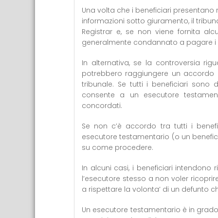
Una volta che i beneficiari presentano ri
informazioni sotto giuramento, il tribun
Registrar e, se non viene fornita al
generalmente condannato a pagare i cos
In alternativa, se la controversia rig
potrebbero raggiungere un accordo per
tribunale. Se tutti i beneficiari sono
consente a un esecutore testamenta
concordati.
Se non c’è accordo tra tutti i benefi
esecutore testamentario (o un beneficia
su come procedere.
In alcuni casi, i beneficiari intendon
l’esecutore stesso a non voler ricoprire
a rispettare la volonta’ di un defunto
Un esecutore testamentario è in grado 