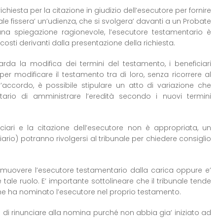
chiesta per la citazione in giudizio dell’esecutore per fornire
ale fissera’ un’udienza, che si svolgera’ davanti a un Probate
cuna spiegazione ragionevole, l’esecutore testamentario è
ti derivanti dalla presentazione della richiesta.
uarda la modifica dei termini del testamento, i beneficiari
 modificare il testamento tra di loro, senza ricorrere al
 d’accordo, è possibile stipulare un atto di variazione che
rio di amministrare l’eredità secondo i nuovi termini
ciari e la citazione dell’esecutore non è appropriata, un
rio) potranno rivolgersi al tribunale per chiedere consiglio
o rimuovere l’esecutore testamentario dalla carica oppure e’
 tale ruolo. E’ importante sottolineare che il tribunale tende
 che ha nominato l’esecutore nel proprio testamento.
di rinunciare alla nomina purché non abbia gia’ iniziato ad