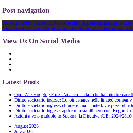
Post navigation
Previous Article
Bermuda: Responsabilità degli amministratori e dei di
Next Article
Svizzera: Applicazione dell’aliquota fiscale minima OC
View Us On Social Media
Latest Posts
OpenAI / Hugging Face: l’attacco hacker che ha fatto tremare 
Diritto societario inglese: Le joint shares nella limited company
Diritto societario inglese: chiudere una Limited, vie possibili e 
Diritto societario inglese: aprire uno stabilimento nel Regno Un
Azioni a voto multiplo in Spagna: la Direttiva (UE) 2024/2810 
August 2026
July 2026