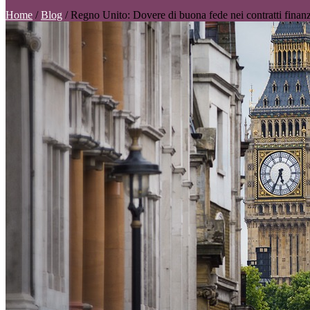
Home
/
Blog
/
Regno Unito: Dovere di buona fede nei contratti finanzi