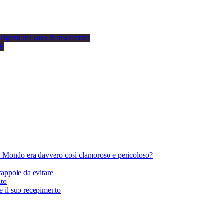
rigenti nel caso di insolvenza
SE
il Mondo era davvero così clamoroso e pericoloso?
trappole da evitare
ito
e il suo recepimento