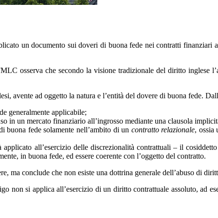
 un documento sui doveri di buona fede nei contratti finanziari all’i
FMLC osserva che secondo la visione tradizionale del diritto inglese l’a
esi, avente ad oggetto la natura e l’entità del dovere di buona fede. Dal
ede generalmente applicabile;
o in un mercato finanziario all’ingrosso mediante una clausola implicit
e di buona fede solamente nell’ambito di un
contratto relazionale
, ossia
pplicato all’esercizio delle discrezionalità contrattuali – il cosiddett
mente, in buona fede, ed essere coerente con l’oggetto del contratto.
vere, ma conclude che non esiste una dottrina generale dell’abuso di diri
go non si applica all’esercizio di un diritto contrattuale assoluto, ad es