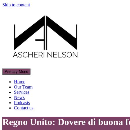
Skip to content
Primary Menu
Ascheri Nelson LLP
Home
Our Team
Services
News
Podcasts
Contact us
Regno Unito: Dovere di buona fed