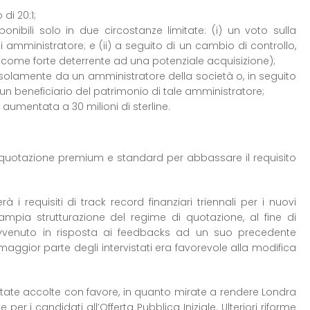
di 20:1;
ponibili solo in due circostanze limitate: (i) un voto sulla
i amministratore; e (ii) a seguito di un cambio di controllo,
 come forte deterrente ad una potenziale acquisizione);
solamente da un amministratore della società o, in seguito
un beneficiario del patrimonio di tale amministratore;
aumentata a 30 milioni di sterline.
 quotazione premium e standard per abbassare il requisito
i requisiti di track record finanziari triennali per i nuovi
mpia strutturazione del regime di quotazione, al fine di
avvenuto in risposta ai feedbacks ad un suo precedente
aggior parte degli intervistati era favorevole alla modifica
tate accolte con favore, in quanto mirate a rendere Londra
er i candidati all’Offerta Pubblica Iniziale. Ulteriori riforme