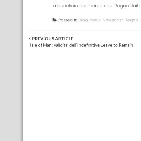
a beneficio dei mercati del Regno Unito
Posted in
Blog
,
news
,
Newscast
,
Regno U
Post navigation
PREVIOUS ARTICLE
Isle of Man: validita’ dell’Indefinitive Leave to Remain