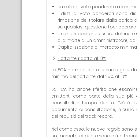
Un ratio di voto ponderato massimo 
I diritti di voto ponderati sono dis
rimozione del titolare dalla carica d
su qualsiasi questione (per operare
Le azioni possono essere detenute 
alla morte di un amministratore, da 
Capitalizzazione di mercato minima 
Flottante ridotto al 10%
La FCA ha modificato le sue regole di
minimo del flottante dal 25% al 10%.
La FCA ha anche riferito che esaminerà 
emittenti come parte della sua più a
consultarli a tempo debito. Ciò è 
documento di consultazione, in cui la m
dei requisiti del track record.
Nel complesso, le nuove regole sono s
un mercato di quotazione più attraente p