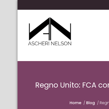
Skip to content
Ascheri Nelson LLP
Regno Unito: FCA con
Home
/
Blog
/
Regn