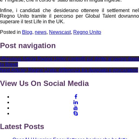
Infine, i candidati che desiderano ottenere il settlement nel
Regno Unito tramite il percorso per Global Talent dovranno
superare il test Life in the UK.
Posted in
Blog
,
news
,
Newscast
,
Regno Unito
Post navigation
Previous Article
Regno Unito: controlli sul diritto al lavoro dopo
la Brexit
Next Article
Regno Unito: differenza tra delegato e procuratore
View Us On Social Media
Latest Posts