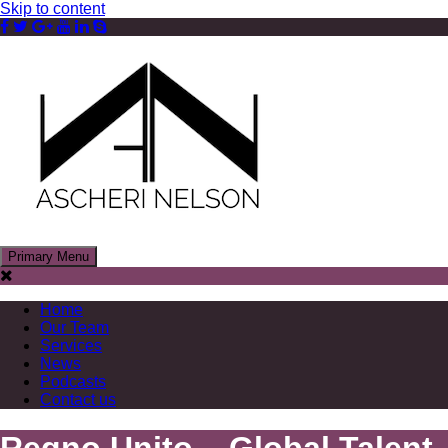
Skip to content
Primary Menu
Ascheri Nelson LLP
Home
Our Team
Services
News
Podcasts
Contact us