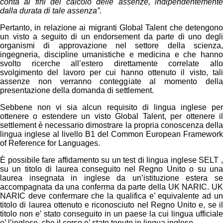
conta ai fini del calcolo delle assenze, indipendentemente
dalla durata di tale assenza”.
Pertanto, in relazione ai migranti Global Talent che detengono
un visto a seguito di un endorsement da parte di uno degli
organismi di approvazione nel settore della scienza,
ingegneria, discipline umanistiche e medicina e che hanno
svolto ricerche all’estero direttamente correlate allo
svolgimento del lavoro per cui hanno ottenuto il visto, tali
assenze non verranno conteggiate al momento della
presentazione della domanda di settlement.
Sebbene non vi sia alcun requisito di lingua inglese per
ottenere o estendere un visto Global Talent, per ottenere il
settlement è necessario dimostrare la propria conoscenza della
lingua inglese al livello B1 del Common European Framework
of Reference for Languages.
È possibile fare affidamento su un test di lingua inglese SELT ,
su un titolo di laurea conseguito nel Regno Unito o su una
laurea insegnata in inglese da un’istituzione estera se
accompagnata da una conferma da parte della UK NARIC. UK
NARIC deve confermare che la qualifica e’ equivalente ad un
titolo di laurea ottenuto e riconosciuto nel Regno Unito e, se il
titolo non e’ stato conseguito in un paese la cui lingua ufficiale
e’ l’inglese, che il corso e’ stato tenuto in lingua inglese.