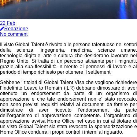
22
Feb
Redazione
No comment
Il visto Global Talent è rivolto alle persone talentuose nei settori
della scienza, ingegneria, medicina, scienze umane,
tecnologia digitale, arte e cultura che desiderano lavorare nel
Regno Unito. Si tratta di un percorso attraente per i migranti,
grazie alla sua flessibilità in merito ai permessi di lavoro e al
periodo di tempo richiesto per ottenere il settlement.
Sebbene i titolari di Global Talent Visa che vogliono richiedere
l’Indefinite Leave to Remain (ILR) debbano dimostrare di aver
ottenuto un endorsement da parte di un organismo di
approvazione e che tale endorsement non e’ stato revocato,
non sono previsti requisiti relativi ai documenti da fornire per
dimostrare di aver ricevuto l’endorsement da parte
dell’organismo di approvazione competente. L’organismo di
approvazione avvisa Home Office nel caso in cui al titolare di
un visto Global Talent sia stata revocata la sponsorizzazione e
Home Office condurra’ i propri controlli interni al riguardo.