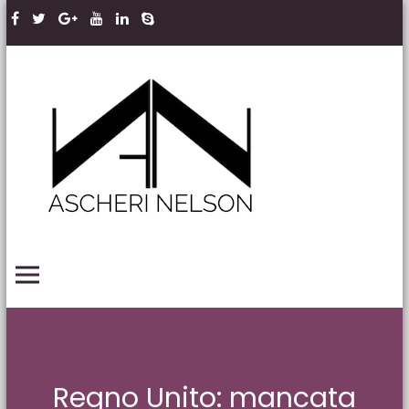
Skip to content
Ascheri
Nelson
LLP
PRIMARY MENU
Regno Unito: mancata