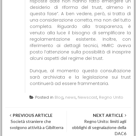
risposte date non hanno fatto emergere un
desiderio di riforma del trust, almeno in
questa fase”. A ben vedere, però, si tratta di
una considerazione corretta, ma non del tutto
completa. Riguardo alla trasparenza, è
venuto alla luce il bisogno di semplificare la
regolamentazione esistente. Inoltre, con
riferimento ai dettagli tecnici, HMRC aveva
posto l’attenzione sulla possibilità di inasprire
alcuni aspetti del regime dei trust.
Dunque, al momento questa consultazione
sarà archiviata e la legislazione sui trust
continuerà ad essere frammentaria.
Posted in
Blog
,
news
,
Newscast
,
Regno Unito
Post navigation
PREVIOUS ARTICLE
NEXT ARTICLE
Società straniere che
Regno Unito: limiti agli
svolgono attività a Gibilterra
obblighi di segnalazione della
DAC6