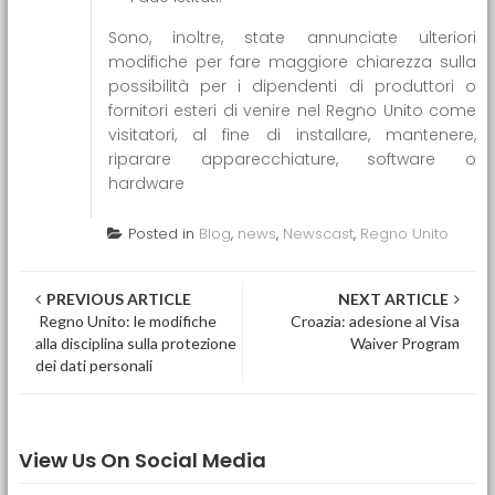
Sono, inoltre, state annunciate ulteriori
modifiche per fare maggiore chiarezza sulla
possibilità per i dipendenti di produttori o
fornitori esteri di venire nel Regno Unito come
visitatori, al fine di installare, mantenere,
riparare apparecchiature, software o
hardware
Posted in
Blog
,
news
,
Newscast
,
Regno Unito
Post navigation
PREVIOUS ARTICLE
NEXT ARTICLE
Regno Unito: le modifiche
Croazia: adesione al Visa
alla disciplina sulla protezione
Waiver Program
dei dati personali
View Us On Social Media