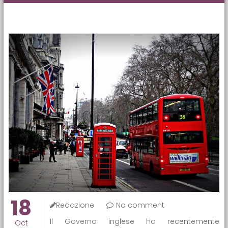
18
Redazione
No comment
Il Governo inglese ha recentemente
Oct