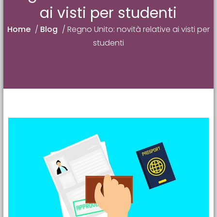
ai visti per studenti
Home
/
Blog
/
Regno Unito: novità relative ai visti per
studenti