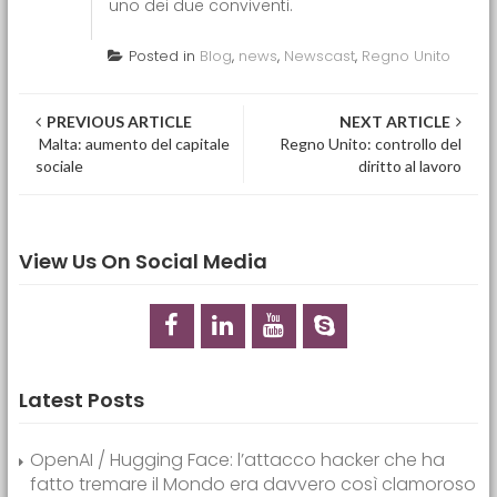
uno dei due conviventi.
Posted in
Blog
,
news
,
Newscast
,
Regno Unito
Post navigation
PREVIOUS ARTICLE
NEXT ARTICLE
Malta: aumento del capitale
Regno Unito: controllo del
sociale
diritto al lavoro
View Us On Social Media
Latest Posts
OpenAI / Hugging Face: l’attacco hacker che ha
fatto tremare il Mondo era davvero così clamoroso