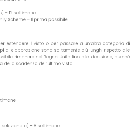
as) – 12 settimane
mily Scheme – Il prima possibile.
r estendere il visto o per passare a un’altra categoria di
empi di elaborazione sono solitamente più lunghi rispetto alle
sibile rimanere nel Regno Unito fino alla decisione, purché
della scadenza dell’ultimo visto..
ettimane
 selezionate) – 8 settimane