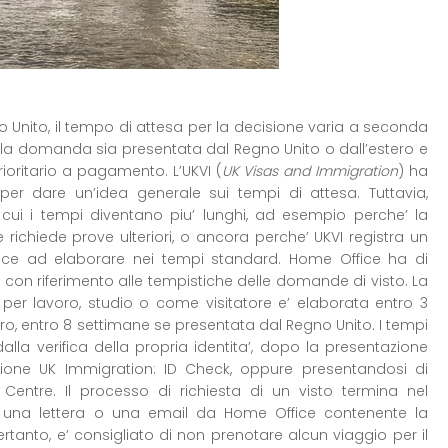
o Unito, il tempo di attesa per la decisione varia a seconda
che la domanda sia presentata dal Regno Unito o dall’estero e
rioritario a pagamento. L’UKVI (
UK Visas and Immigration
) ha
per dare un’idea generale sui tempi di attesa. Tuttavia,
in cui i tempi diventano piu’ lunghi, ad esempio perche’ la
richiede prove ulteriori, o ancora perche’ UKVI registra un
esce ad elaborare nei tempi standard. Home Office ha di
on riferimento alle tempistiche delle domande di visto. La
o per lavoro, studio o come visitatore e’ elaborata entro 3
tero, entro 8 settimane se presentata dal Regno Unito. I tempi
alla verifica della propria identita’, dopo la presentazione
azione UK Immigration: ID Check, oppure presentandosi di
Centre. Il processo di richiesta di un visto termina nel
e una lettera o una email da Home Office contenente la
ertanto, e’ consigliato di non prenotare alcun viaggio per il