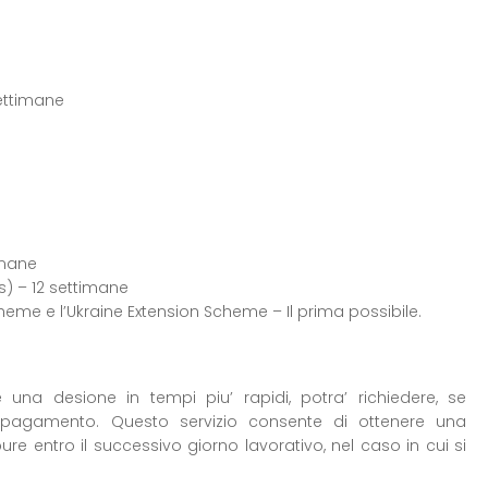
settimane
imane
as) – 12 settimane
Scheme e l’Ukraine Extension Scheme – Il prima possibile.
 una desione in tempi piu’ rapidi, potra’ richiedere, se
o a pagamento. Questo servizio consente di ottenere una
pure entro il successivo giorno lavorativo, nel caso in cui si