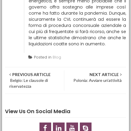
energetica, è sempre meno probabile che il
governo offra sostegno alle imprese così
come ha fatto durante la pandemia. Dunque,
sicuramente la CVL continuerà ad essere la
forma di procedura concorsuale aziendale a
cui più di frequentate si farà ricorso, anche se
le ultime statistiche dimostrano che anche le
liquidazioni coatte sono in aumento.
Posted in
Blog
Post navigation
PREVIOUS ARTICLE
NEXT ARTICLE
Belgio: Le clausole di
Polonia: Avviare un’attività
riservatezza
View Us On Social Media