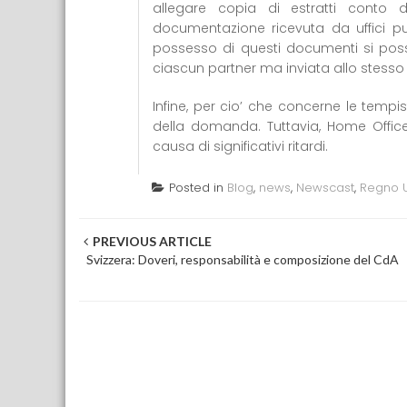
allegare copia di estratti conto d
documentazione ricevuta da uffici pub
possesso di questi documenti si pos
ciascun partner ma inviata allo stesso i
Infine, per cio’ che concerne le tempist
della domanda. Tuttavia, Home Offic
causa di significativi ritardi.
Posted in
Blog
,
news
,
Newscast
,
Regno U
Post navigation
PREVIOUS ARTICLE
Svizzera: Doveri, responsabilità e composizione del CdA