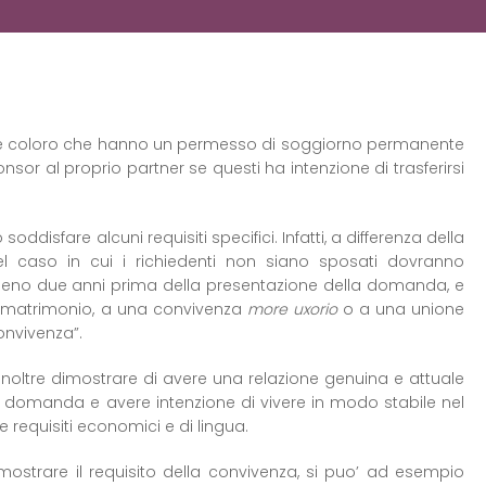
andesi e coloro che hanno un permesso di soggiorno permanente
sor al proprio partner se questi ha intenzione di trasferirsi
disfare alcuni requisiti specifici. Infatti, a differenza della
l caso in cui i richiedenti non siano sposati dovranno
meno due anni prima della presentazione della domanda, e
al matrimonio, a una convivenza
more uxorio
o a una unione
convivenza”.
o inoltre dimostrare di avere una relazione genuina e attuale
 domanda e avere intenzione di vivere in modo stabile nel
e requisiti economici e di lingua.
ostrare il requisito della convivenza, si puo’ ad esempio