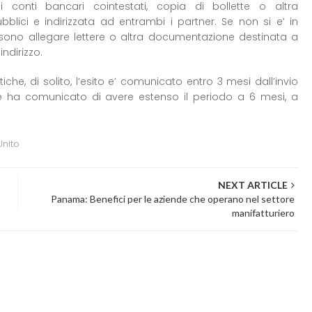
i conti bancari cointestati, copia di bollette o altra
blici e indirizzata ad entrambi i partner. Se non si e’ in
sono allegare lettere o altra documentazione destinata a
ndirizzo.
iche, di solito, l’esito e’ comunicato entro 3 mesi dall’invio
e ha comunicato di avere estenso il periodo a 6 mesi, a
nito
NEXT ARTICLE
Panama: Benefici per le aziende che operano nel settore
manifatturiero