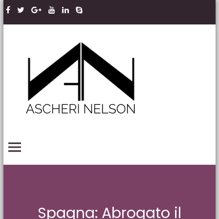
Skip to content
Ascheri
Nelson
LLP
PRIMARY MENU
Spagna: Abrogato il