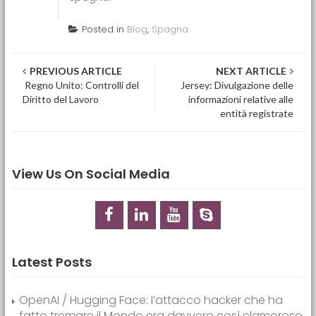
Posted in
Blog
,
Spagna
Post navigation
PREVIOUS ARTICLE
NEXT ARTICLE
Regno Unito: Controlli del
Jersey: Divulgazione delle
Diritto del Lavoro
informazioni relative alle
entità registrate
View Us On Social Media
Latest Posts
OpenAI / Hugging Face: l’attacco hacker che ha
fatto tremare il Mondo era davvero così clamoroso