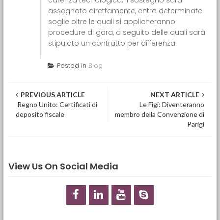
carenza tecnologica. Il sostegno sarà
assegnato direttamente, entro determinate
soglie oltre le quali si applicheranno
procedure di gara, a seguito delle quali sarà
stipulato un contratto per differenza.
Posted in
Blog
Post navigation
PREVIOUS ARTICLE
NEXT ARTICLE
Regno Unito: Certificati di
Le Figi: Diventeranno
deposito fiscale
membro della Convenzione di
Parigi
View Us On Social Media