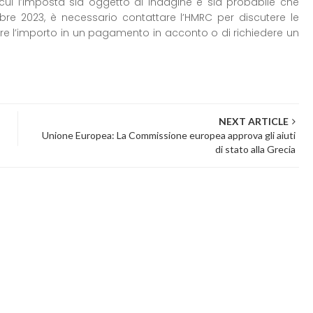
cui l’imposta sia oggetto di indagine e sia probabile che
bre 2023, è necessario contattare l’HMRC per discutere le
ertire l’importo in un pagamento in acconto o di richiedere un
NEXT ARTICLE
Unione Europea: La Commissione europea approva gli aiuti
di stato alla Grecia