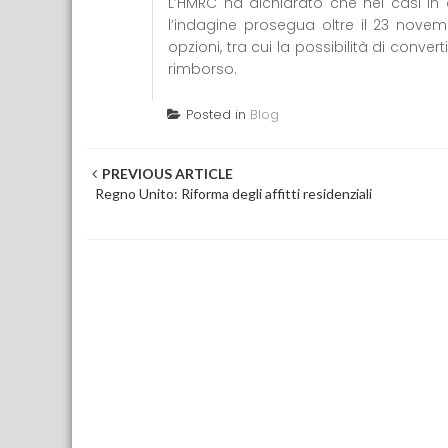
L’HMRC ha dichiarato che nei casi in 
l’indagine prosegua oltre il 23 novem
opzioni, tra cui la possibilità di conv
rimborso.
Posted in
Blog
Post navigation
PREVIOUS ARTICLE
Regno Unito: Riforma degli affitti residenziali