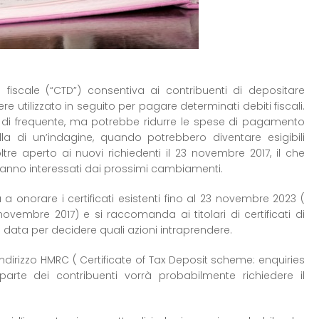
o fiscale (“CTD”) consentiva ai contribuenti di depositare
 utilizzato in seguito per pagare determinati debiti fiscali.
o di frequente, ma potrebbe ridurre le spese di pagamento
la di un’indagine, quando potrebbero diventare esigibili
ltre aperto ai nuovi richiedenti il 23 novembre 2017, il che
aranno interessati dai prossimi cambiamenti.
 onorare i certificati esistenti fino al 23 novembre 2023 (
novembre 2017) e si raccomanda ai titolari di certificati di
 data per decidere quali azioni intraprendere.
ndirizzo HMRC ( Certificate of Tax Deposit scheme: enquiries
rte dei contribuenti vorrà probabilmente richiedere il