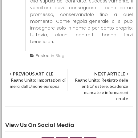
alla stipula del contratto. Successivamente, il
venditore deve consegnare il bene come
promesso, conservandolo fino a quel
momento. Come regola generale, ci si può
impegnare solo in nome e per conto proprio;
tuttavia, alcuni contratti hanno terzi
beneficiari.
Posted in
Blog
Post navigation
PREVIOUS ARTICLE
NEXT ARTICLE
Regno Unito: Importazioni di
Regno Unito: Registro delle
merci dall’Unione europea
entita’ estere. Scadenze
mancate e informazioni
errate
View Us On Social Media