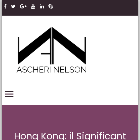
Skip to content
Ascheri
Nelson
LLP
PRIMARY MENU
Hong Kong: il Significant