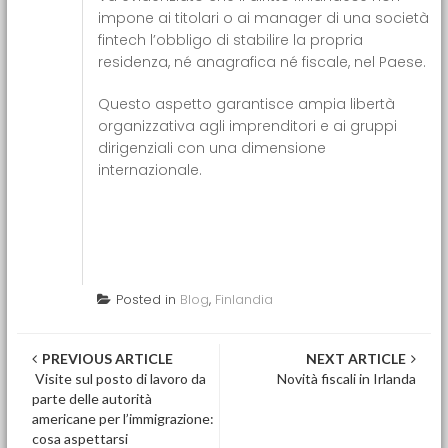
impone ai titolari o ai manager di una società
fintech l’obbligo di stabilire la propria
residenza, né anagrafica né fiscale, nel Paese.
Questo aspetto garantisce ampia libertà
organizzativa agli imprenditori e ai gruppi
dirigenziali con una dimensione
internazionale.
Posted in
Blog
,
Finlandia
Post navigation
PREVIOUS ARTICLE
NEXT ARTICLE
Visite sul posto di lavoro da
Novità fiscali in Irlanda
parte delle autorità
americane per l’immigrazione:
cosa aspettarsi