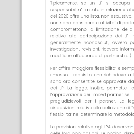
Tipicamente, se un LP si occupa d
responsabilita’ limitata in relazione all
del 2020 offre una lista, non esaustiva, 
non sono considerate attivita’ di part
compromettono la limitazione della l
relative alla partecipazione dei LP i
generalmente riconosciuti, ovvero p
investigazioni, revisioni, ricevere infor
modifiche all’accordo di partnership (L
Per offrire maggiore flessibilita’ e sem
rimosso il requisito che richiedeva a 
sono ora consentite se approvate da
dei LP. La legge, inoltre, permette
l’approvazione dei limited partner se i
pregiudizievoli per i partner. La l
disposizioni relative alla definizione
flessibilita’ nel determinare la metodolo
Le previsioni relative agli LPA descrivo
delle loro obbligazioni. Le opzioni di