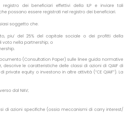
registro dei beneficiari effettivi della ILP e inviare tali
che possano essere registrati nel registro dei beneficiari.
alsiasi soggetto che:
to, piu’ del 25% del capitale sociale o dei profitti della
di voto nella partnership; o
nership.
ocumento (Consultation Paper) sulle linee guida normative
descrive le caratteristiche delle classi di azioni di QIAIF di
 private equity o investono in altre attività (“CE QIAIF”). La
iverso dal NAV;
si di azioni specifiche (ossia meccanismi di carry interest/