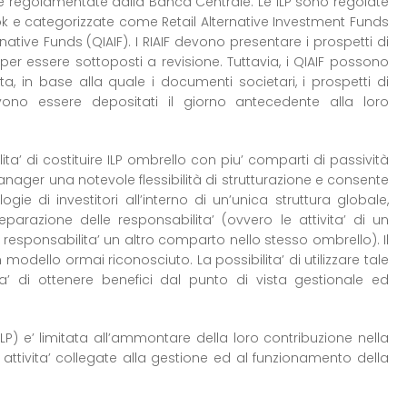
 e regolamentate dalla Banca Centrale. Le ILP sono regolate
ebook e categorizzate come Retail Alternative Investment Funds
native Funds (QIAIF). I RIAIF devono presentare i prospetti di
per essere sottoposti a revisione. Tuttavia, i QIAIF possono
a, in base alla quale i documenti societari, i prospetti di
evono essere depositati il giorno antecedente alla loro
ita’ di costituire ILP ombrello con piu’ comparti di passività
nager una notevole flessibilità di strutturazione e consente
ogie di investitori all’interno di un’unica struttura globale,
arazione delle responsabilita’ (ovvero le attivita’ di un
ponsabilita’ un altro comparto nello stesso ombrello). Il
modello ormai riconosciuto. La possibilita’ di utilizzare tale
lita’ di ottenere benefici dal punto di vista gestionale ed
(LP) e’ limitata all’ammontare della loro contribuzione nella
ttivita’ collegate alla gestione ed al funzionamento della