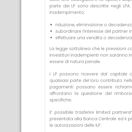
parte dei LP sono descritte negli LPA
inadempimento:
riduzione, eliminazione o decadenza d
subordinare l’interesse del partner 
effettuare una vendita o decadenza 
La legge sottolinea che le previsioni c
investitori inadempienti non saranno i
essere di natura penale.
I LP possono ricevere dal capitale 
qualsiasi parte del loro contributo nella
pagamenti possano essere richiamat
affrontano la questione del rimborso
specifiche.
E’ possibile trasferire limited partners
presentata alla Banca Centrale ed il pr
le autorizzazioni delle ILP.