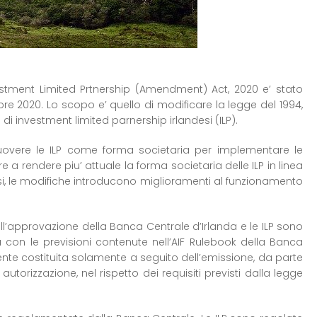
estment Limited Prtnership (Amendment) Act, 2020 e’ stato
re 2020. Lo scopo e’ quello di modificare la legge del 1994,
i investment limited parnership irlandesi (ILP).
overe le ILP come forma societaria per implementare le
e a rendere piu’ attuale la forma societaria delle ILP in linea
desi, le modifiche introducono miglioramenti al funzionamento
all’approvazione della Banca Centrale d’Irlanda e le ILP sono
a con le previsioni contenute nell’AIF Rulebook della Banca
ente costituita solamente a seguito dell’emissione, da parte
autorizzazione, nel rispetto dei requisiti previsti dalla legge