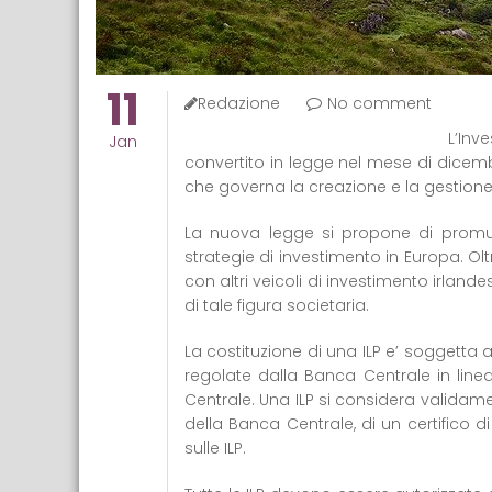
11
Redazione
No comment
L’Inv
Jan
convertito in legge nel mese di dicemb
che governa la creazione e la gestione d
La nuova legge si propone di promu
strategie di investimento in Europa. Oltr
con altri veicoli di investimento irlan
di tale figura societaria.
La costituzione di una ILP e’ soggetta 
regolate dalla Banca Centrale in line
Centrale. Una ILP si considera validam
della Banca Centrale, di un certifico di 
sulle ILP.