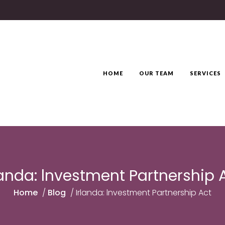
HOME
OUR TEAM
SERVICES
landa: lnvestment Partnership 
Home
/
Blog
/
Irlanda: lnvestment Partnership Act