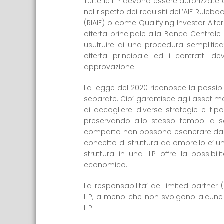
Tutte le ILP devono essere autorizzate
nel rispetto dei requisiti dell’AIF Rul
(RIAIF) o come Qualifying Investor Alter
offerta principale alla Banca Centrale 
usufruire di una procedura semplificat
offerta principale ed i contratti d
approvazione.
La legge del 2020 riconosce la possibil
separate. Cio’ garantisce agli asset ma
di accogliere diverse strategie e tipol
preservando allo stesso tempo la sep
comparto non possono esonerare da res
concetto di struttura ad ombrello e’ un 
struttura in una ILP offre la possibi
economico.
La responsabilita’ dei limited partner 
ILP, a meno che non svolgono alcune a
ILP.