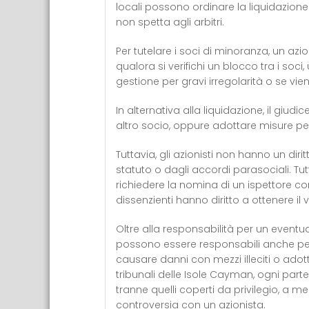
locali possono ordinare la liquidazione
non spetta agli arbitri.
Per tutelare i soci di minoranza, un azi
qualora si verifichi un blocco tra i soci,
gestione per gravi irregolarità o se vi
In alternativa alla liquidazione, il giu
altro socio, oppure adottare misure per
Tuttavia, gli azionisti non hanno un dir
statuto o dagli accordi parasociali. Tu
richiedere la nomina di un ispettore con
dissenzienti hanno diritto a ottenere il 
Oltre alla responsabilità per un eventu
possono essere responsabili anche per at
causare danni con mezzi illeciti o ado
tribunali delle Isole Cayman, ogni parte
tranne quelli coperti da privilegio, a
controversia con un azionista.