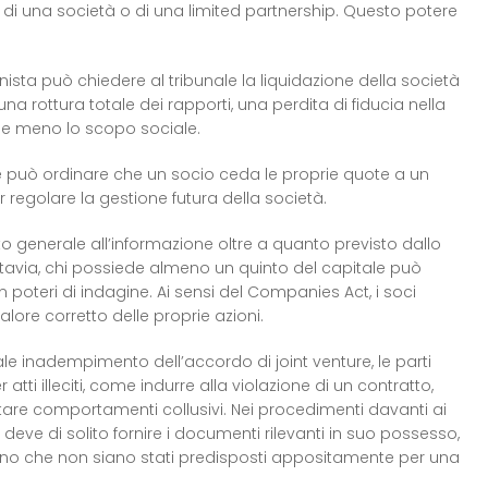
 di una società o di una limited partnership. Questo potere
onista può chiedere al tribunale la liquidazione della società
 una rottura totale dei rapporti, una perdita di fiducia nella
ene meno lo scopo sociale.
dice può ordinare che un socio ceda le proprie quote a un
 regolare la gestione futura della società.
itto generale all’informazione oltre a quanto previsto dallo
ttavia, chi possiede almeno un quinto del capitale può
 poteri di indagine. Ai sensi del Companies Act, i soci
valore corretto delle proprie azioni.
ale inadempimento dell’accordo di joint venture, le parti
ti illeciti, come indurre alla violazione di un contratto,
ttare comportamenti collusivi. Nei procedimenti davanti ai
 deve di solito fornire i documenti rilevanti in suo possesso,
 meno che non siano stati predisposti appositamente per una