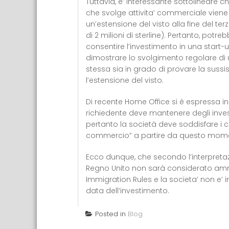
Tuttavia, e’ interessante sottolineare ch
che svolge attivita’ commerciale viene 
un’estensione del visto alla fine del t
di 2 milioni di sterline). Pertanto, po
consentire l’investimento in una start
dimostrare lo svolgimento regolare di u
stessa sia in grado di provare la sussis
l’estensione del visto.
Di recente Home Office si è espressa in 
richiedente deve mantenere degli invest
pertanto la società deve soddisfare i cr
commercio” a partire da questo mome
Ecco dunque, che secondo l’interpretaz
Regno Unito non sarà considerato ammissi
Immigration Rules e la societa’ non e’
data dell’investimento.
Posted in
Blog