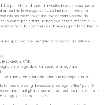
ilità per i titolari di visto di investire in questo campo, è
i previsti dalle
Immigration Rules
, incluse le condizioni
n base alle norme menzionate, l’investimento estero del
ier 1 previsto per le start-up non può essere inferiore a £2
prestito in “attività commerciali attive e registrate nel Regno
zione specifica che per “attività commerciale attive e
se;
lle società e PAYE;
egno Unito in grado di dimostrare la regolare
i;
 non siano amministratori, risiedono nel Regno Unito.
 immediato per gli investitori di categoria Tier 1 poiché,
presentando tutti gli altri requisisti, potrebbero non essere in
i regolari di beni e servizi.