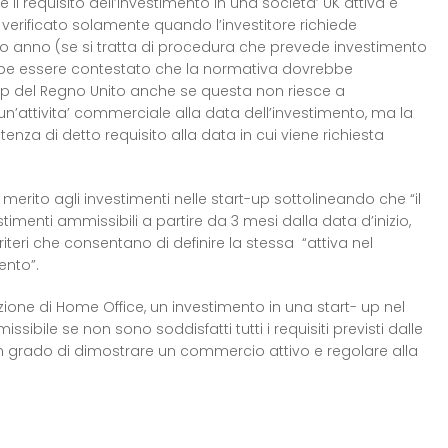
e il requisito dell’investimento in una societa’ UK attiva e
verificato solamente quando l’investitore richiede
erzo anno (se si tratta di procedura che prevede investimento
trebbe essere contestato che la normativa dovrebbe
-up del Regno Unito anche se questa non riesce a
n’attivita’ commerciale alla data dell’investimento, ma la
tenza di detto requisito alla data in cui viene richiesta
merito agli investimenti nelle start-up sottolineando che “il
imenti ammissibili a partire da 3 mesi dalla data d’inizio,
iteri che consentano di definire la stessa “attiva nel
nto”.
ione di Home Office, un investimento in una start- up nel
bile se non sono soddisfatti tutti i requisiti previsti dalle
 in grado di dimostrare un commercio attivo e regolare alla