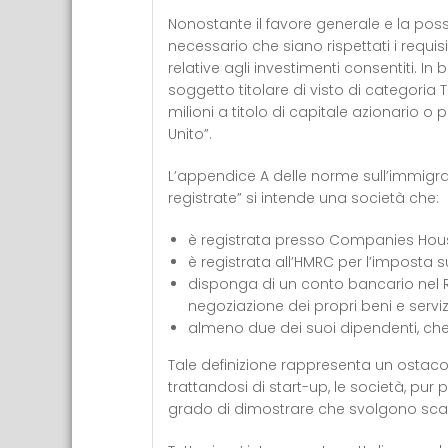
Nonostante il favore generale e la possib
necessario che siano rispettati i requisit
relative agli investimenti consentiti. I
soggetto titolare di visto di categoria T
milioni a titolo di capitale azionario o 
Unito”.
L’appendice A delle norme sull’immigra
registrate” si intende una società che:
è registrata presso Companies Hou
è registrata all’HMRC per l’imposta su
disponga di un conto bancario nel R
negoziazione dei propri beni e serviz
almeno due dei suoi dipendenti, che
Tale definizione rappresenta un ostacolo
trattandosi di start-up, le società, pur 
grado di dimostrare che svolgono scamb