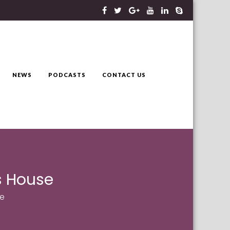
NEWS
PODCASTS
CONTACT US
s House
se