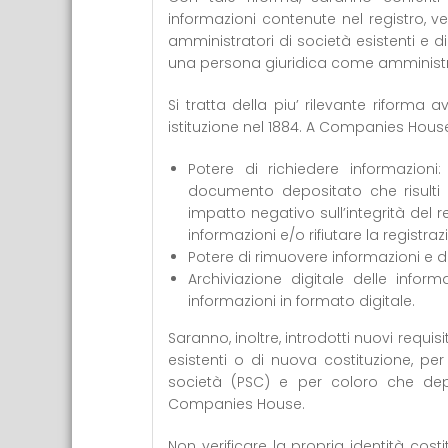
informazioni contenute nel registro, verr
amministratori di società esistenti e d
una persona giuridica come amministr
Si tratta della piu’ rilevante rifor
istituzione nel 1884. A Companies House
Potere di richiedere informazioni
documento depositato che risulti
impatto negativo sull’integrità del r
informazioni e/o rifiutare la registr
Potere di rimuovere informazioni e d
Archiviazione digitale delle informa
informazioni in formato digitale.
Saranno, inoltre, introdotti nuovi requisit
esistenti o di nuova costituzione, per
società (PSC) e per coloro che dep
Companies House.
Non verificare la propria identità cost