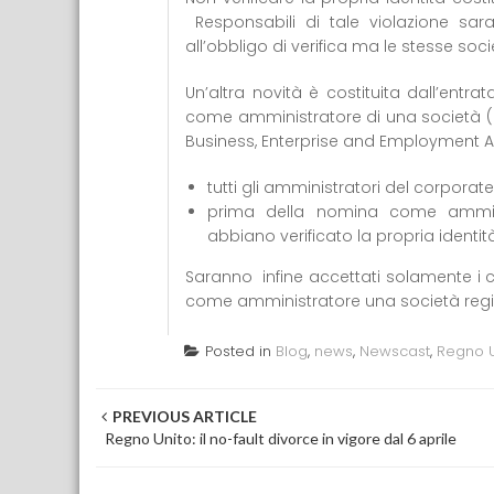
Responsabili di tale violazione sar
all’obbligo di verifica ma le stesse soci
Un’altra novità è costituita dall’entr
come amministratore di una società (c
Business, Enterprise and Employment Ac
tutti gli amministratori del corporat
prima della nomina come amminist
abbiano verificato la propria identit
Saranno infine accettati solamente i co
come amministratore una società regist
Posted in
Blog
,
news
,
Newscast
,
Regno U
Post navigation
PREVIOUS ARTICLE
Regno Unito: il no-fault divorce in vigore dal 6 aprile