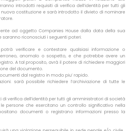
anno introdotti requisiti di verifica dell’identità per tutti gli
i nuova costituzione e sarà introdotto il divieto di nominare
atore.
ma avente ad oggetto Companies House dalla data della sua
 saranno riconosciuti i seguenti poteri:
: potrà verificare e contestare qualsiasi informazione o
 erroneo, anomalo o sospetto, e che potrebbe avere un
egistro. A tal proposito, avrà il potere di richiedere maggiori
azione del documento.
ocumenti dal registro in modo piu’ rapido.
zioni: sarà possibile richiedere l’archiviazione di tutte le
i di verifica dell’identità per tutti gli amministratori di società
 le persone che esercitano un controllo significativo nella
ositano documenti o registrano informazioni presso la
ituirà una violazione perseguibile in sede penale e/o civile.