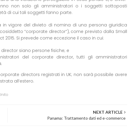
anno non solo gli amministratori o i soggetti sottoposti
età di cui tali soggetti fanno parte.
ata in vigore del divieto di nomina di una persona giuridica
osiddetto “corporate director”), come previsto dalla Small
t 2015. Si prevede come eccezione il caso in cui:
e director siano persone fisiche; e
ratori del corporate director, tutti gli amministratori
à.
rporate directors registrati in UK; non sarà possibile avere
rata all’estero.
nito
NEXT ARTICLE
Panama: Trattamento dati ed e-commerce