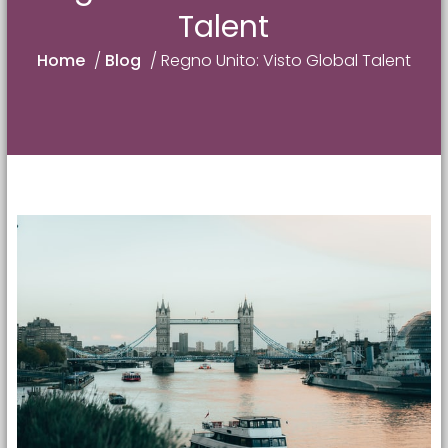
Talent
Home
/
Blog
/
Regno Unito: Visto Global Talent