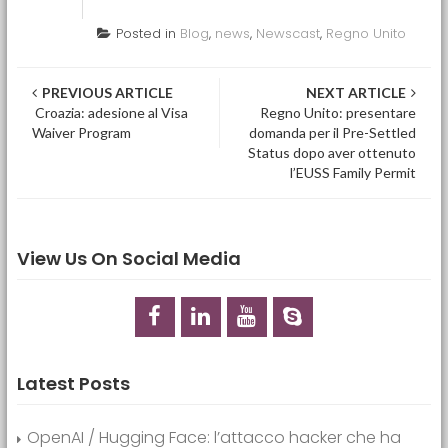
Posted in
Blog
,
news
,
Newscast
,
Regno Unito
Post navigation
PREVIOUS ARTICLE
NEXT ARTICLE
Croazia: adesione al Visa
Regno Unito: presentare
Waiver Program
domanda per il Pre-Settled
Status dopo aver ottenuto
l’EUSS Family Permit
View Us On Social Media
Latest Posts
OpenAI / Hugging Face: l’attacco hacker che ha