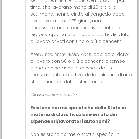
settimane, mentre i dipendenti assunti part-
time, che lavorano meno di 20 ore alla
settimana, hanno diritto al congedo dopo
aver lavorato per 175 giorni, non
necessariamente consecutivamente. La
legge si applica alla maggior parte dei datori
di lavoro privati con uno o più dipendenti.
Il New York State WARN Act
si applica ai datori
di lavoro con 50 o più dipendenti a tempo
pieno, che saranno interessati da un
licenziamento collettivo, dalla chiusura di uno
stabilimento o dal trasferimento.
Classificazione errata
Esistono norme specifiche dello Stato in
materia di classificazione errata dei
dipendenti/lavoratori autonomi?
Non esistono norme o statuti specifici in