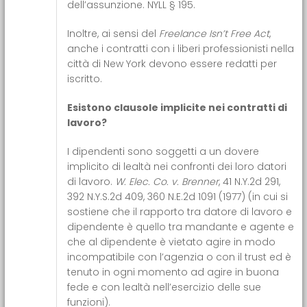
dell’assunzione. NYLL § 195.
Inoltre, ai sensi del
Freelance Isn’t Free Act
,
anche i contratti con i liberi professionisti nella
città di New York devono essere redatti per
iscritto.
Esistono clausole implicite nei contratti di
lavoro?
I dipendenti sono soggetti a un dovere
implicito di lealtà nei confronti dei loro datori
di lavoro.
W. Elec. Co. v. Brenner
, 41 N.Y.2d 291,
392 N.Y.S.2d 409, 360 N.E.2d 1091 (1977) (in cui si
sostiene che il rapporto tra datore di lavoro e
dipendente è quello tra mandante e agente e
che al dipendente è vietato agire in modo
incompatibile con l’agenzia o con il trust ed è
tenuto in ogni momento ad agire in buona
fede e con lealtà nell’esercizio delle sue
funzioni).