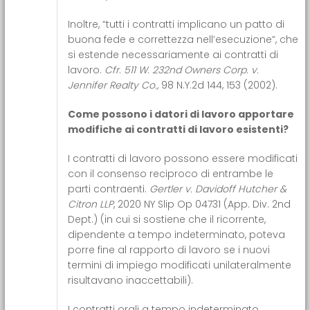
Inoltre, “tutti i contratti implicano un patto di
buona fede e correttezza nell’esecuzione”, che
si estende necessariamente ai contratti di
lavoro.
Cfr. 511 W. 232nd Owners Corp. v.
Jennifer Realty Co.,
98 N.Y.2d 144, 153 (2002).
Come possono i datori di lavoro apportare
modifiche ai contratti di lavoro esistenti?
I contratti di lavoro possono essere modificati
con il consenso reciproco di entrambe le
parti contraenti.
Gertler v. Davidoff Hutcher &
Citron LLP
, 2020 NY Slip Op 04731 (App. Div. 2nd
Dept.) (in cui si sostiene che il ricorrente,
dipendente a tempo indeterminato, poteva
porre fine al rapporto di lavoro se i nuovi
termini di impiego modificati unilateralmente
risultavano inaccettabili).
I contratti orali a tempo indeterminato