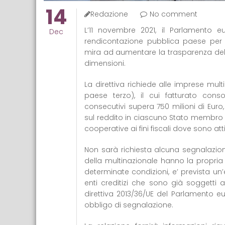
14
Redazione
No comment
L’11 novembre 2021, il Parlamento 
Dec
rendicontazione pubblica paese per p
mira ad aumentare la trasparenza delle
dimensioni.
La direttiva richiede alle imprese mu
paese terzo), il cui fatturato conso
consecutivi supera 750 milioni di Euro,
sul reddito in ciascuno Stato membro e
cooperative ai fini fiscali dove sono att
Non sarà richiesta alcuna segnalazione 
della multinazionale hanno la propria
determinate condizioni, e’ prevista un’
enti creditizi che sono già soggetti a
direttiva 2013/36/UE del Parlamento 
obbligo di segnalazione.