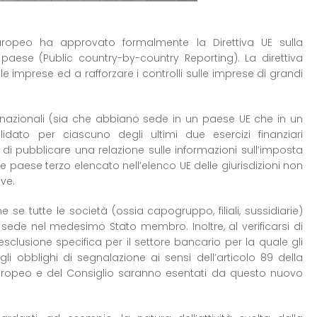
europeo ha approvato formalmente la Direttiva UE sulla
aese (Public country-by-country Reporting). La direttiva
 imprese ed a rafforzare i controlli sulle imprese di grandi
ltinazionali (sia che abbiano sede in un paese UE che in un
lidato per ciascuno degli ultimi due esercizi finanziari
 di pubblicare una relazione sulle informazioni sull’imposta
 paese terzo elencato nell’elenco UE delle giurisdizioni non
ive.
se tutte le società (ossia capogruppo, filiali, sussidiarie)
 sede nel medesimo Stato membro. Inoltre, al verificarsi di
esclusione specifica per il settore bancario per la quale gli
gli obblighi di segnalazione ai sensi dell’articolo 89 della
europeo e del Consiglio saranno esentati da questo nuovo