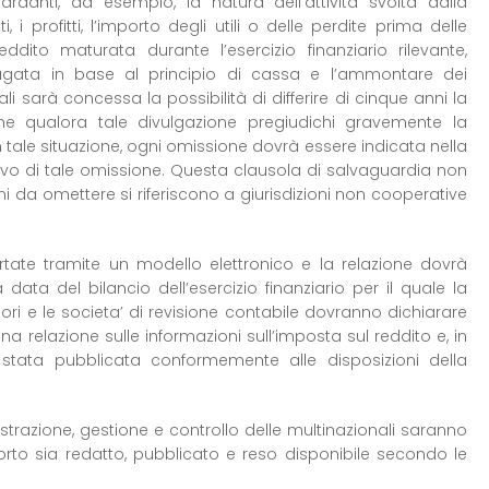
uardanti, ad esempio, la natura dell’attività svolta dalla
 i profitti, l’importo degli utili o delle perdite prima delle
ddito maturata durante l’esercizio finanziario rilevante,
pagata in base al principio di cassa e l’ammontare dei
i sarà concessa la possibilità di differire di cinque anni la
iche qualora tale divulgazione pregiudichi gravemente la
 tale situazione, ogni omissione dovrà essere indicata nella
tivo di tale omissione. Questa clausola di salvaguardia non
i da omettere si riferiscono a giurisdizioni non cooperative
rtate tramite un modello elettronico e la relazione dovrà
data del bilancio dell’esercizio finanziario per il quale la
isori e le societa’ di revisione contabile dovranno dichiarare
a relazione sulle informazioni sull’imposta sul reddito e, in
 stata pubblicata conformemente alle disposizioni della
strazione, gestione e controllo delle multinazionali saranno
porto sia redatto, pubblicato e reso disponibile secondo le