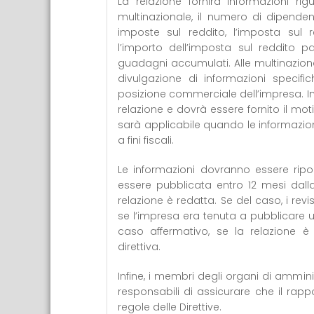
La relazione fornirà informazioni rig
multinazionale, il numero di dipendenti,
imposte sul reddito, l’imposta sul re
l’importo dell’imposta sul reddito 
guadagni accumulati. Alle multinazional
divulgazione di informazioni specif
posizione commerciale dell’impresa. In
relazione e dovrà essere fornito il mo
sarà applicabile quando le informazion
a fini fiscali.
Le informazioni dovranno essere ripo
essere pubblicata entro 12 mesi dalla 
relazione è redatta. Se del caso, i rev
se l’impresa era tenuta a pubblicare un
caso affermativo, se la relazione è
direttiva.
Infine, i membri degli organi di ammini
responsabili di assicurare che il rap
regole delle Direttive.