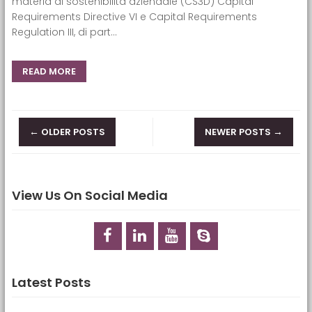
materia di sostenibilità aziendale (CS3D) Capital
Requirements Directive VI e Capital Requirements
Regulation III, di part...
READ MORE
Posts navigation
←
→
OLDER POSTS
NEWER POSTS
View Us On Social Media
Latest Posts