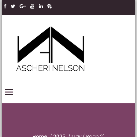
Skip to content
Ascheri
Nelson
LLP
PRIMARY MENU
Home
/
2025
/
May
( Page 2)