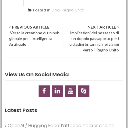
Posted in
Blog
,
Regno Unito
Post navigation
PREVIOUS ARTICLE
NEXT ARTICLE
Verso la creazione di un hub
Implicazioni del possesso di
globale per l’Intelligenza
un doppio passaporto per i
Artificiale
cittadini britannici nei viaggi
verso il Regno Unito
View Us On Social Media
Latest Posts
OpenAI / Hugging Face: l’attacco hacker che ha