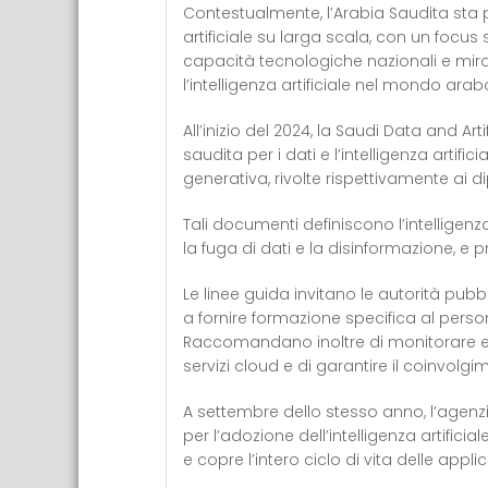
Contestualmente, l’Arabia Saudita sta p
artificiale su larga scala, con un focus s
capacità tecnologiche nazionali e mir
l’intelligenza artificiale nel mondo arab
All’inizio del 2024, la Saudi Data and Art
saudita per i dati e l’intelligenza artific
generativa, rivolte rispettivamente ai d
Tali documenti definiscono l’intelligenza 
la fuga di dati e la disinformazione, e
Le linee guida invitano le autorità pubbl
a fornire formazione specifica al perso
Raccomandano inoltre di monitorare e filtr
servizi cloud e di garantire il coinvol
A settembre dello stesso anno, l’agen
per l’adozione dell’intelligenza artificia
e copre l’intero ciclo di vita delle applic