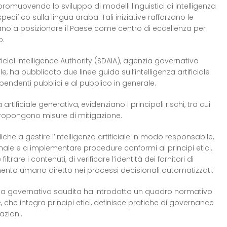
romuovendo lo sviluppo di modelli linguistici di intelligenza
pecifico sulla lingua araba. Tali iniziative rafforzano le
ano a posizionare il Paese come centro di eccellenza per
o.
ificial Intelligence Authority (SDAIA), agenzia governativa
iale, ha pubblicato due linee guida sull’intelligenza artificiale
ipendenti pubblici e al pubblico in generale.
artificiale generativa, evidenziano i principali rischi, tra cui
 propongono misure di mitigazione.
iche a gestire l’intelligenza artificiale in modo responsabile,
nale e a implementare procedure conformi ai principi etici.
are i contenuti, di verificare l’identità dei fornitori di
gimento umano diretto nei processi decisionali automatizzati.
zia governativa saudita ha introdotto un quadro normativo
le, che integra principi etici, definisce pratiche di governance
azioni.